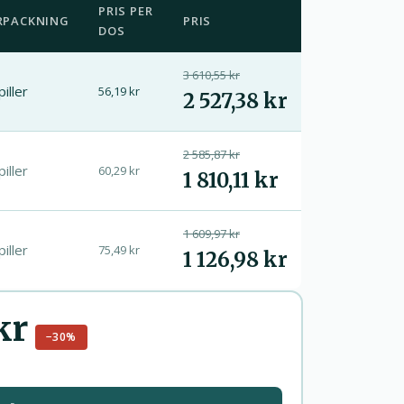
PRIS PER
RPACKNING
PRIS
DOS
3 610,55 kr
piller
56,19 kr
2 527,38 kr
2 585,87 kr
piller
60,29 kr
1 810,11 kr
1 609,97 kr
piller
75,49 kr
1 126,98 kr
kr
−30%