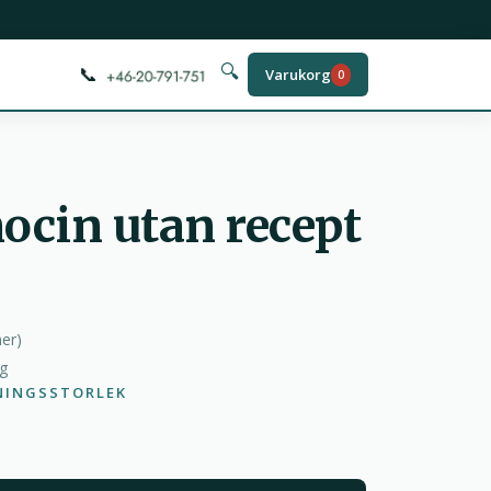
📞
🔍
Varukorg
0
ocin utan recept
ner
)
ag
NINGSSTORLEK