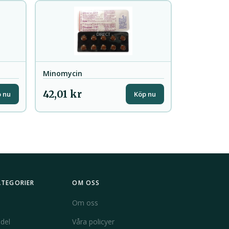
Minomycin
42,01 kr
 nu
Köp nu
ATEGORIER
OM OSS
Om oss
del
Våra policyer