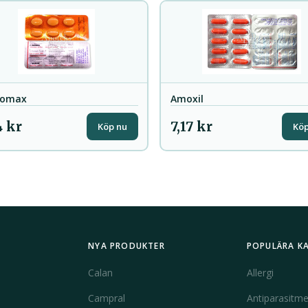
romax
Amoxil
4 kr
7,17 kr
Köp nu
Köp
NYA PRODUKTER
POPULÄRA K
Calan
Allergi
Campral
Antiparasitme