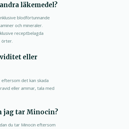
 andra läkemedel?
inklusive blodförtunnande
itaminer och mineraler.
inklusive receptbelagda
 örter.
iditet eller
ng eftersom det kan skada
gravid eller ammar, tala med
 jag tar Minocin?
dan du tar Minocin eftersom