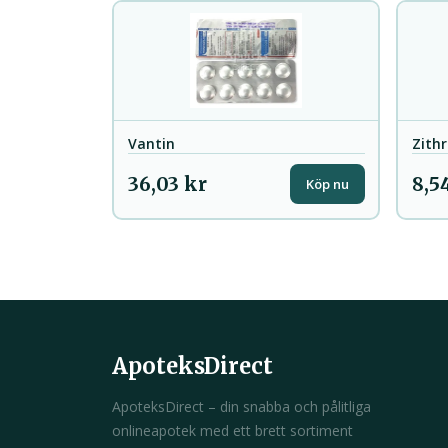
Vantin
Zith
36,03 kr
8,5
Köp nu
ApoteksDirect
ApoteksDirect – din snabba och pålitliga
onlineapotek med ett brett sortiment