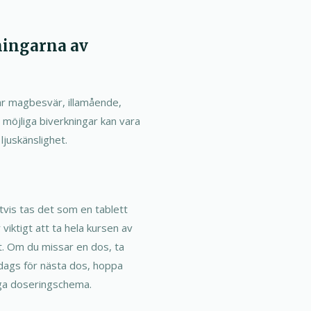
ningarna av
ar magbesvär, illamående,
 möjliga biverkningar kan vara
ljuskänslighet.
gtvis tas det som en tablett
iktigt att ta hela kursen av
t. Om du missar en dos, ta
dags för nästa dos, hoppa
iga doseringschema.