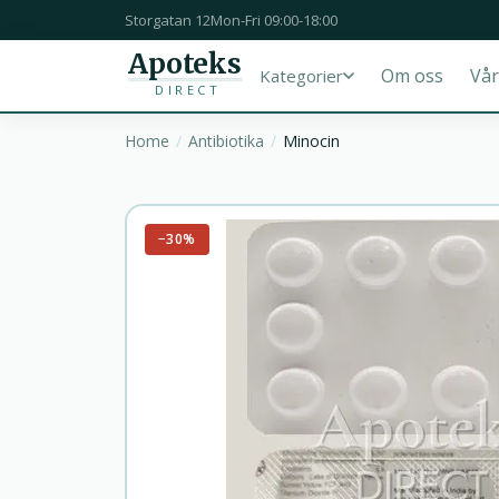
Storgatan 12
Mon-Fri 09:00-18:00
Apoteks
Om oss
Vår
Kategorier
DIRECT
Home
Antibiotika
Minocin
−30%