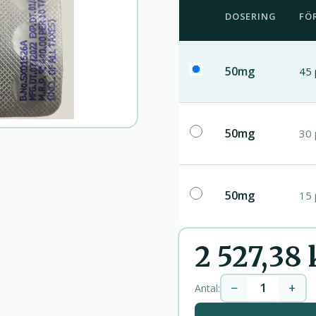
DOSERING
FÖ
50mg
45 
50mg
30 
50mg
15 
2 527,38 
−
+
Antal: