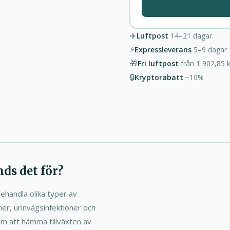
✈️
Luftpost
14–21
dagar
⚡
Expressleverans
5–9
dagar
🎁
Fri luftpost
från
1 902,85 k
🔒
Kryptorabatt
−10%
ds det för?
ehandla olika typer av
oner, urinvägsinfektioner och
m att hämma tillväxten av