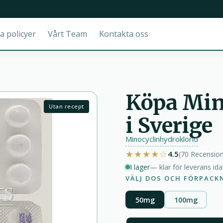
a policyer
Vårt Team
Kontakta oss
Köpa Min
Utan recept
i Sverige
Minocyclinhydroklorid
★★★★☆
4.5
(70
Recensio
I lager
— klar för leverans id
VÄLJ DOS OCH FÖRPACK
50mg
100mg