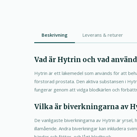
Beskrivning
Leverans & returer
Vad är Hytrin och vad används
Hytrin är ett läkemedel som används för att beh
förstorad prostata. Den aktiva substansen i Hytri
fungerar genom att vidga blodkärlen och förbättr
Vilka är biverkningarna av H
De vanligaste biverkningarna av Hytrin är yrsel, 
illamående. Andra biverkningar kan inkludera svimn
händer och fötter, och lågt blodtryck.