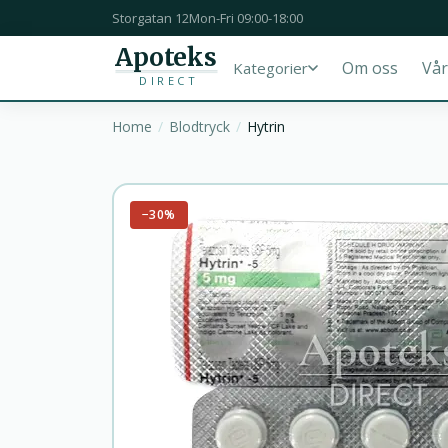
Storgatan 12
Mon-Fri 09:00-18:00
Apoteks
Om oss
Vår
Kategorier
DIRECT
Home
Blodtryck
Hytrin
−30%