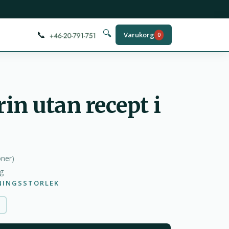
📞
🔍
Varukorg
0
in utan recept i
oner
)
ag
NINGSSTORLEK