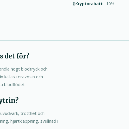
🔒
Kryptorabatt
−10%
 det för?
andla högt blodtryck och
n kallas terazosin och
a blodflödet.
ytrin?
huvudvärk, trötthet och
ing, hjärtklappning, svullnad i