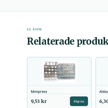
SE ÄVEN
Relaterade produk
Minipress
Alda
9,53 kr
6,3
Köp nu