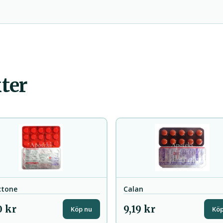
ter
ctone
Calan
0 kr
9,19 kr
Köp nu
Köp