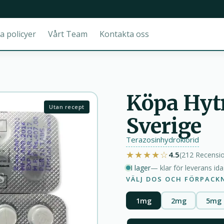
a policyer
Vårt Team
Kontakta oss
Köpa Hytr
Utan recept
Sverige
Terazosinhydroklorid
★★★★☆
4.5
(212
Recensi
I lager
— klar för leverans id
VÄLJ DOS OCH FÖRPACK
1mg
2mg
5mg