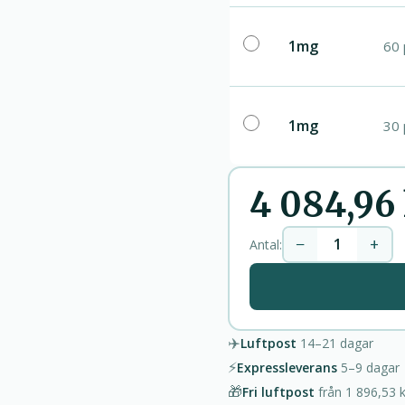
1mg
60 
1mg
30 
4 084,96
−
+
Antal:
✈️
Luftpost
14–21
dagar
⚡
Expressleverans
5–9
dagar
🎁
Fri luftpost
från
1 896,53 k