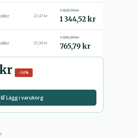
1 920,74 kr
piller
22,47 kr
1 344,52 kr
1 093,99 kr
piller
25,36 kr
765,79 kr
 kr
−30%
🛒 Lägg i varukorg
r