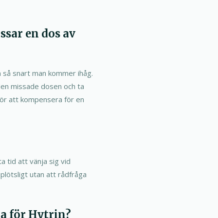
sar en dos av
n så snart man kommer ihåg.
den missade dosen och ta
för att kompensera för en
 tid att vänja sig vid
 plötsligt utan att rådfråga
a för Hytrin?