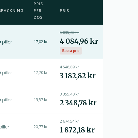
PRIS
RPACKNING
PER
PRIS
DOS
5 835,65 kr
4 084,96 kr
 piller
17,02 kr
Bästa pris
4 546,89 kr
 piller
17,70 kr
3 182,82 kr
3 355,40 kr
 piller
19,57 kr
2 348,78 kr
2 674,54 kr
piller
20,77 kr
1 872,18 kr