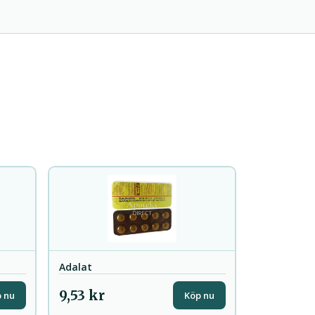
Adalat
9,53 kr
 nu
Köp nu