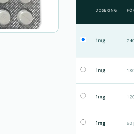
DOSERING
FÖ
1mg
240
1mg
180
1mg
120
1mg
90 