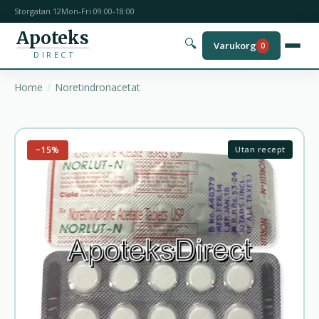
Storgatan 12
Mon-Fri 09:00-18:00
Apoteks
🔍
Varukorg
0
DIRECT
Home
Noretindronacetat
−15%
Utan recept