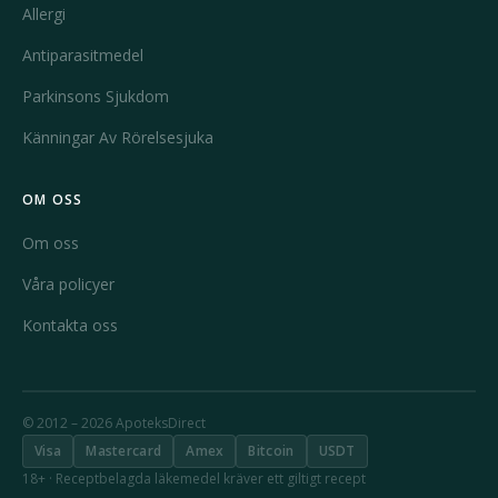
Allergi
Antiparasitmedel
Parkinsons Sjukdom
Känningar Av Rörelsesjuka
OM OSS
Om oss
Våra policyer
Kontakta oss
© 2012 – 2026 ApoteksDirect
Visa
Mastercard
Amex
Bitcoin
USDT
18+ · Receptbelagda läkemedel kräver ett giltigt recept