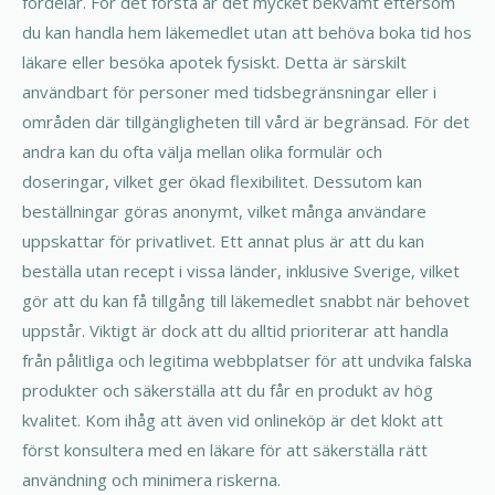
fördelar. För det första är det mycket bekvämt eftersom
du kan handla hem läkemedlet utan att behöva boka tid hos
läkare eller besöka apotek fysiskt. Detta är särskilt
användbart för personer med tidsbegränsningar eller i
områden där tillgängligheten till vård är begränsad. För det
andra kan du ofta välja mellan olika formulär och
doseringar, vilket ger ökad flexibilitet. Dessutom kan
beställningar göras anonymt, vilket många användare
uppskattar för privatlivet. Ett annat plus är att du kan
beställa utan recept i vissa länder, inklusive Sverige, vilket
gör att du kan få tillgång till läkemedlet snabbt när behovet
uppstår. Viktigt är dock att du alltid prioriterar att handla
från pålitliga och legitima webbplatser för att undvika falska
produkter och säkerställa att du får en produkt av hög
kvalitet. Kom ihåg att även vid onlineköp är det klokt att
först konsultera med en läkare för att säkerställa rätt
användning och minimera riskerna.