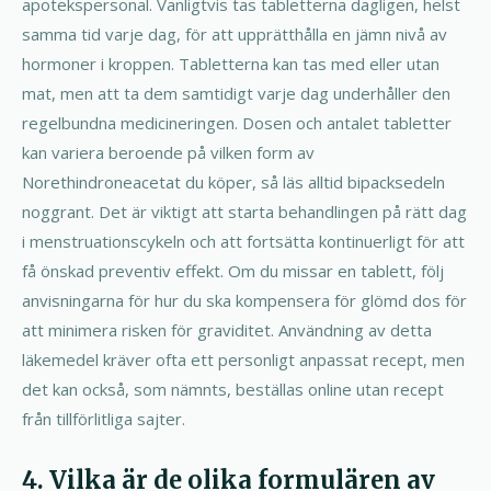
apotekspersonal. Vanligtvis tas tabletterna dagligen, helst
samma tid varje dag, för att upprätthålla en jämn nivå av
hormoner i kroppen. Tabletterna kan tas med eller utan
mat, men att ta dem samtidigt varje dag underhåller den
regelbundna medicineringen. Dosen och antalet tabletter
kan variera beroende på vilken form av
Norethindroneacetat du köper, så läs alltid bipacksedeln
noggrant. Det är viktigt att starta behandlingen på rätt dag
i menstruationscykeln och att fortsätta kontinuerligt för att
få önskad preventiv effekt. Om du missar en tablett, följ
anvisningarna för hur du ska kompensera för glömd dos för
att minimera risken för graviditet. Användning av detta
läkemedel kräver ofta ett personligt anpassat recept, men
det kan också, som nämnts, beställas online utan recept
från tillförlitliga sajter.
4. Vilka är de olika formulären av