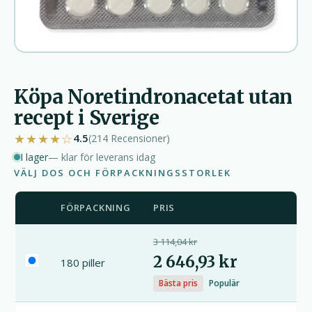
Köpa Noretindronacetat utan
recept i Sverige
★★★★☆
4.5
(214
Recensioner
)
I lager
— klar för leverans idag
VÄLJ DOS OCH FÖRPACKNINGSSTORLEK
FÖRPACKNING
PRIS
3 114,04 kr
2 646,93 kr
180 piller
Bästa pris
Populär