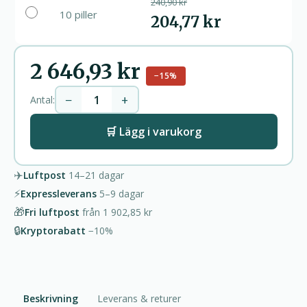
240,90 kr
10 piller
204,77 kr
2 646,93 kr
−15%
−
+
Antal:
🛒 Lägg i varukorg
✈️
Luftpost
14–21
dagar
⚡
Expressleverans
5–9
dagar
🎁
Fri luftpost
från
1 902,85 kr
🔒
Kryptorabatt
−10%
Beskrivning
Leverans & returer