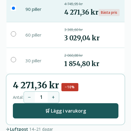
4 745,95 kr
90 piller
4 271,36 kr
Bästa pris
3 365,60 kr
60 piller
3 029,04 kr
2 060,88 kr
30 piller
1 854,80 kr
4 271,36 kr
−10%
−
+
Antal:
🛒 Lägg i varukorg
✈️
Luftpost
14–21
dagar