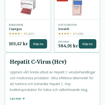
RIBAVIRIN
SOFOSBUVIR
Copegus
Sovaldi
★★★★☆ 4.5
★★★★☆ 4.5
(221)
(239)
731,14 kr
103,47 kr
Köp nu
Köp nu
584,91 kr
Hepatit C-Virus (Hcv)
Upptäck vårt breda utbud av Hepatit C-virusbehandlingar
och medicinska produkter. Hitta effektiva läkemedel för
att hantera och behandla Hepatit C. Köp
kvalitetsprodukter för hälsa och välbefinnande idag.
Hepatit C-virus (HCV) är en allvarlig sjukdom som
Läs mer ▼
påverkar levern och kan leda till kronisk leversjukdom,