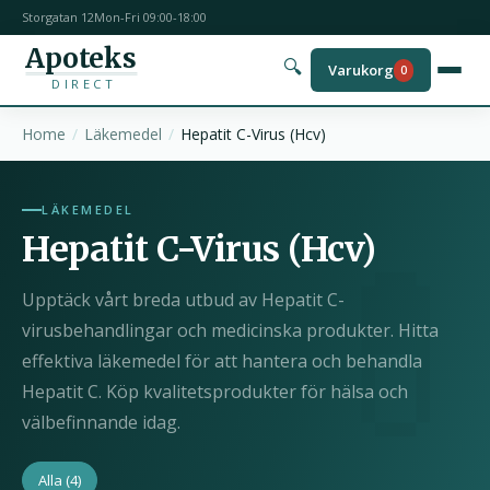
Storgatan 12
Mon-Fri 09:00-18:00
Apoteks
🔍
Varukorg
0
DIRECT
Home
Läkemedel
Hepatit C-Virus (Hcv)
LÄKEMEDEL
Hepatit C-Virus (Hcv)
Upptäck vårt breda utbud av Hepatit C-
virusbehandlingar och medicinska produkter. Hitta
effektiva läkemedel för att hantera och behandla
Hepatit C. Köp kvalitetsprodukter för hälsa och
välbefinnande idag.
Alla
(4)