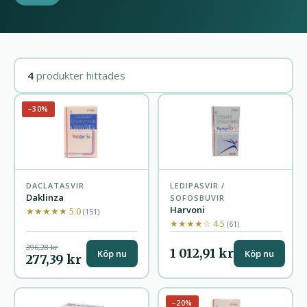
4
produkter hittades
−30%
DACLATASVIR
LEDIPASVIR /
Daklinza
SOFOSBUVIR
Harvoni
★★★★★ 5.0
(151)
★★★★☆ 4.5
(61)
396,28 kr
1 012,91 kr
Köp nu
Köp nu
277,39 kr
−20%