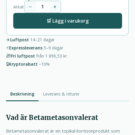
−
+
Antal:
🛒 Lägg i varukorg
✈️
Luftpost
14–21
dagar
⚡
Expressleverans
5–9
dagar
🎁
Fri luftpost
från
1 896,53 kr
🔒
Kryptorabatt
−10%
Beskrivning
Leverans & returer
Vad är Betametasonvalerat
Betametasonvalerat är en topikal kortisonprodukt som