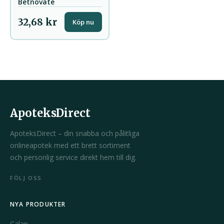
Betnovate
32,68 kr
Köp nu
ApoteksDirect
ApoteksDirect – din snabba och pålitliga
onlineapotek med ett brett sortiment
och personlig service direkt hem till dig.
FÖLJ OSS
NYA PRODUKTER
Calan