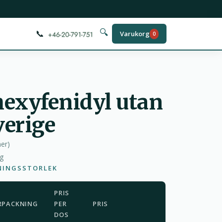
📞
🔍
Varukorg
0
hexyfenidyl utan
verige
ner
)
ag
NINGSSTORLEK
PRIS
RPACKNING
PER
PRIS
DOS