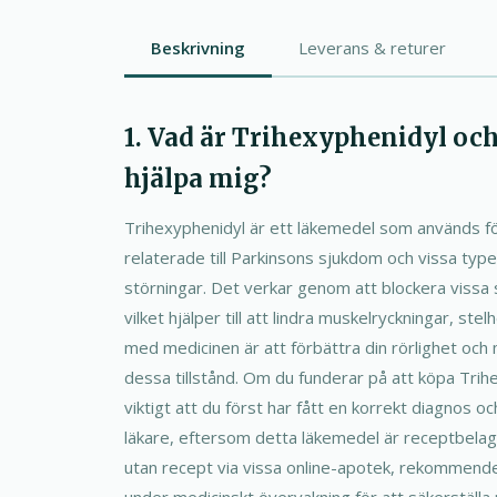
Beskrivning
Leverans & returer
1. Vad är Trihexyphenidyl oc
hjälpa mig?
Trihexyphenidyl är ett läkemedel som används 
relaterade till Parkinsons sjukdom och vissa typ
störningar. Det verkar genom att blockera vissa 
vilket hjälper till att lindra muskelryckningar, st
med medicinen är att förbättra din rörlighet oc
dessa tillstånd. Om du funderar på att köpa Trihe
viktigt att du först har fått en korrekt diagnos 
läkare, eftersom detta läkemedel är receptbelagt
utan recept via vissa online-apotek, rekommender
under medicinskt övervakning för att säkerställa 