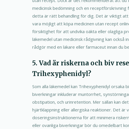
utan recept. Dock är det rekommenderat att du f
medicinsk bedömning och en receptförskrivning fö
detta är rätt behandling för dig. Det är viktigt att
vara möjligt att köpa medicinen utan recept onli
försiktighet för att undvika oäkta eller olagliga 
läkemedel utan medicinsk rådgivning kan också inn
rådgör med en läkare eller farmaceut innan du bes
5. Vad är riskerna och biv re
Trihexyphenidyl?
Som alla läkemedel kan Trihexyphenidyl orsaka bi
biverkningar inkluderar muntorrhet, synstörningar,
obstipation, och urinretention. Mer sällan kan det l
hjärtklappning eller allergiska reaktioner. Det är v
doseringsinstruktionerna för att minimera riskern
eller ovanliga biverkningar bör du omedelbart ko