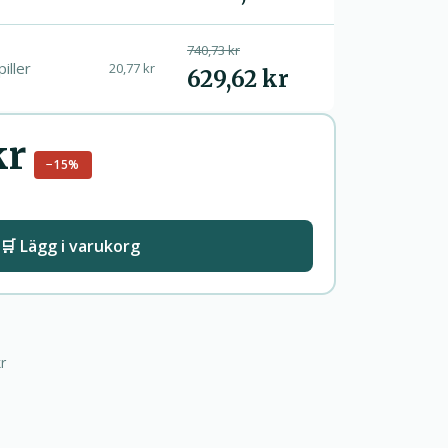
740,73 kr
piller
20,77 kr
629,62 kr
kr
−15%
🛒 Lägg i varukorg
r