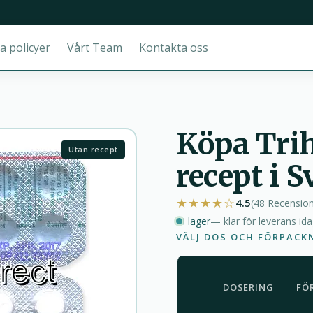
a policyer
Vårt Team
Kontakta oss
Köpa Tri
Utan recept
recept i S
★★★★☆
4.5
(48
Recensio
I lager
— klar för leverans id
VÄLJ DOS OCH FÖRPACK
DOSERING
FÖ