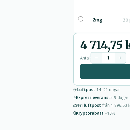
2mg
30 
4 714,75 
−
+
Antal:
✈️
Luftpost
14–21
dagar
⚡
Expressleverans
5–9
dagar
🎁
Fri luftpost
från
1 896,53 k
🔒
Kryptorabatt
−10%