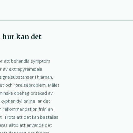
h hur kan det
för att behandla symptom
er av extrapyramidala
signalsubstanser i hjärnan,
elhet och rörelseproblem. Målet
h minska obehag orsakad av
xyphenidyl online, är det
och rekommendation från en
. Trots att det kan beställas
as alltid att använda det
rätt dosering och för att