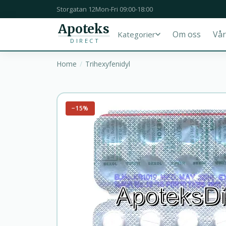
Storgatan 12
Mon-Fri 09:00-18:00
Apoteks
Om oss
Vår
Kategorier
DIRECT
Home
Trihexyfenidyl
−15%