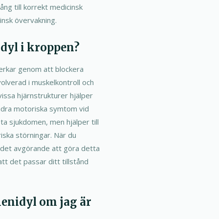
gång till korrekt medicinsk
insk övervakning.
dyl i kroppen?
verkar genom att blockera
volverad i muskelkontroll och
issa hjärnstrukturer hjälper
 andra motoriska symtom vid
a sjukdomen, men hjälper till
ska störningar. När du
r det avgörande att göra detta
att det passar ditt tillstånd
enidyl om jag är