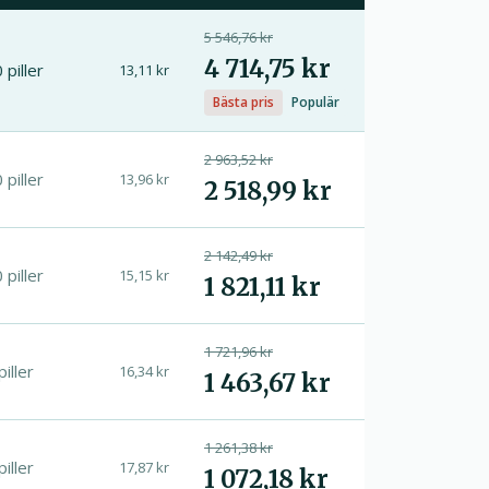
5 546,76 kr
4 714,75 kr
 piller
13,11 kr
Bästa pris
Populär
2 963,52 kr
 piller
13,96 kr
2 518,99 kr
2 142,49 kr
 piller
15,15 kr
1 821,11 kr
1 721,96 kr
piller
16,34 kr
1 463,67 kr
1 261,38 kr
piller
17,87 kr
1 072,18 kr