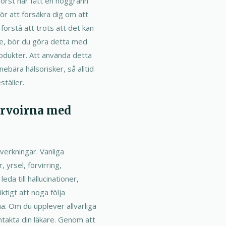
örst har fått en noggrann
r att försäkra dig om att
 förstå att trots att det kan
ne, bör du göra detta med
produkter. Att använda detta
ebära hälsorisker, så alltid
täller.
servoirna med
verkningar. Vanliga
 yrsel, förvirring,
eda till hallucinationer,
iktigt att noga följa
a. Om du upplever allvarliga
ntakta din läkare. Genom att