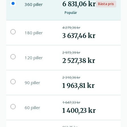
6 831,06 kr
360 piller
Bästa pris
Populär
4 279,36 kr
180 piller
3 637,46 kr
2 973,39 kr
120 piller
2 527,38 kr
2 310,36 kr
90 piller
1 963,81 kr
1 647,33 kr
60 piller
1 400,23 kr