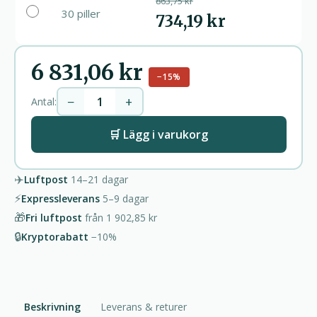
863,75 kr
30 piller
734,19 kr
6 831,06 kr
−15%
−
+
Antal:
🛒 Lägg i varukorg
✈️
Luftpost
14–21
dagar
⚡
Expressleverans
5–9
dagar
🎁
Fri luftpost
från
1 902,85 kr
🔒
Kryptorabatt
−10%
Beskrivning
Leverans & returer