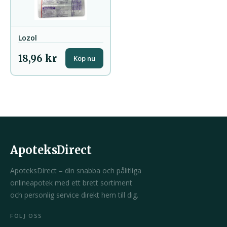
Lozol
18,96 kr
Köp nu
ApoteksDirect
ApoteksDirect – din snabba och pålitliga
onlineapotek med ett brett sortiment
och personlig service direkt hem till dig.
FÖLJ OSS