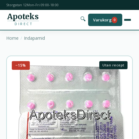
Storgatan 12
Mon-Fri 09:00-18:00
Apoteks
🔍
Varukorg
0
DIRECT
Home
Indapamid
−15%
Utan recept