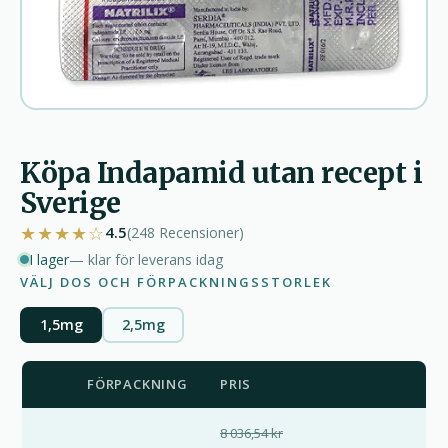
Köpa Indapamid utan recept i
Sverige
★★★★☆
4.5
(248
Recensioner
)
I lager
— klar för leverans idag
VÄLJ DOS OCH FÖRPACKNINGSSTORLEK
1,5mg
2,5mg
FÖRPACKNING
PRIS
8 036,54 kr