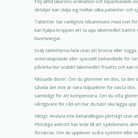
Följ alltid läkarens ordination och bipacksedeln 
detaljer kan skilja sig mellan olika patienter och 
Tabletter tas vanligtvis tillsammans med mat fö
kan hjälpa kroppen att ta upp läkemedlet bättre o
biverkningar.
Svälj tabletterna hela utan att krossa eller tugg
enterokapslade eller speciellt behandlade för tar
påverka hur snabbt läkemedlet frisätts och kan ök
Missade doser: Om du glömmer en dos, ta den s
såvida det inte är nära tidpunkten för nästa dos.
samtidigt för att kompensera. Om du ofta glömm
vårdgivare för råd om hur du bäst ska lägga upp
Viktigt: Avsluta inte behandlingen plötsligt utan a
Plötsliga avbrott kan leda till att sjukdomens akt
förvärras. Om du upplever svåra symtom eller mis