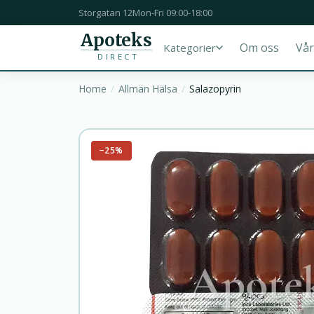
Storgatan 12
Mon-Fri 09:00-18:00
Apoteks
Om oss
Vår
Kategorier
DIRECT
Home
Allmän Hälsa
Salazopyrin
−25%