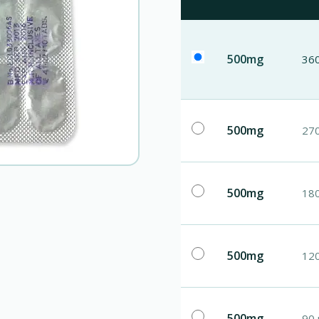
500mg
360
500mg
270
500mg
180
500mg
120
500mg
90 