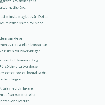
noggrant. Användningens
sjukdomstillstånd.
r att minska magbesvär. Detta
ch minskar risken för vissa
a dem om de är
men. Att dela eller krossa kan
a risken för biverkningar.
å snart du kommer ihåg
 Försök inte ta två doser
er doser bör du kontakta din
 behandlingen.
tt tala med din läkare.
ivitet återkommer eller
stänker allvarliga