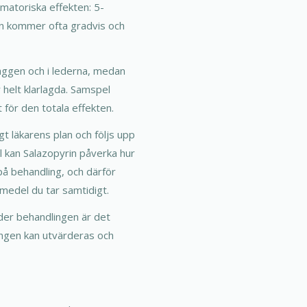
ammatoriska effekten: 5-
ten kommer ofta gradvis och
äggen och i lederna, medan
 helt klarlagda. Samspel
t för den totala effekten.
t läkarens plan och följs upp
l kan Salazopyrin påverka hur
på behandling, och därför
medel du tar samtidigt.
der behandlingen är det
lingen kan utvärderas och