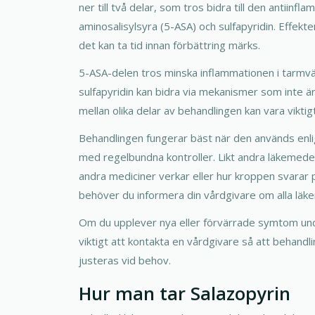
ner till två delar, som tros bidra till den antiinfl
aminosalisylsyra (5-ASA) och sulfapyridin. Effek
det kan ta tid innan förbättring märks.
5-ASA-delen tros minska inflammationen i tarmv
sulfapyridin kan bidra via mekanismer som inte är
mellan olika delar av behandlingen kan vara viktig
Behandlingen fungerar bäst när den används enlig
med regelbundna kontroller. Likt andra läkemede
andra mediciner verkar eller hur kroppen svarar 
behöver du informera din vårdgivare om alla läke
Om du upplever nya eller förvärrade symtom un
viktigt att kontakta en vårdgivare så att behand
justeras vid behov.
Hur man tar Salazopyrin