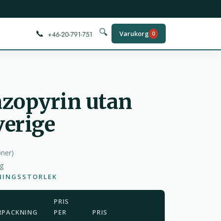
📞
🔍
Varukorg
0
azopyrin utan
verige
oner
)
ag
NINGSSTORLEK
PRIS
RPACKNING
PER
PRIS