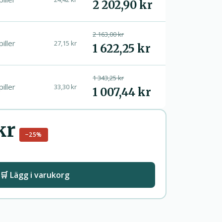
2 202,90 kr
2 163,00 kr
piller
27,15 kr
1 622,25 kr
1 343,25 kr
piller
33,30 kr
1 007,44 kr
kr
−25%
🛒 Lägg i varukorg