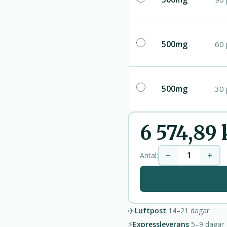
500mg
60 
500mg
30 
6 574,89 
−
+
Antal:
✈️
Luftpost
14–21
dagar
⚡
Expressleverans
5–9
dagar