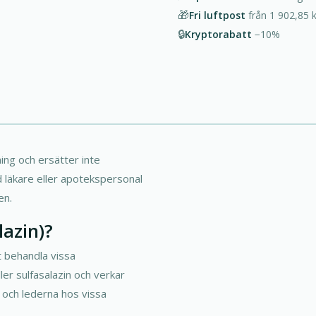
🎁
Fri luftpost
från
1 902,85 k
🔒
Kryptorabatt
−10%
ng och ersätter inte
d läkare eller apotekspersonal
en.
lazin)?
t behandla vissa
er sulfasalazin och verkar
 och lederna hos vissa