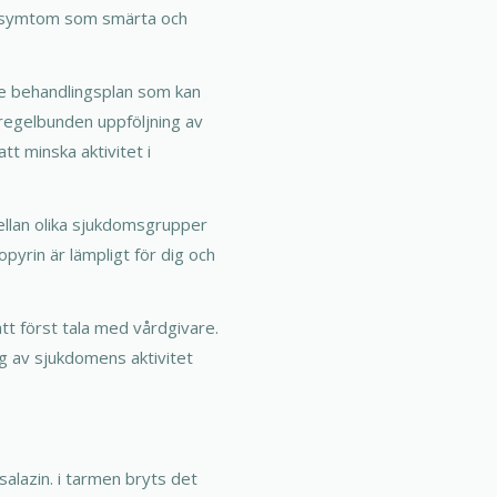
a symtom som smärta och
re behandlingsplan som kan
 regelbunden uppföljning av
t minska aktivitet i
ellan olika sjukdomsgrupper
opyrin är lämpligt för dig och
att först tala med vårdgivare.
ing av sjukdomens aktivitet
alazin. i tarmen bryts det