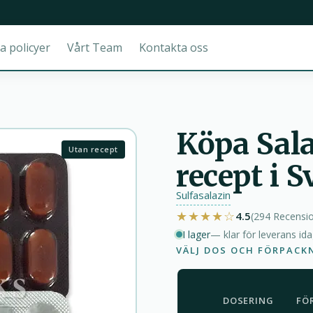
a policyer
Vårt Team
Kontakta oss
Köpa Sal
Utan recept
recept i S
Sulfasalazin
★★★★☆
4.5
(294
Recensi
I lager
— klar för leverans id
VÄLJ DOS OCH FÖRPACK
DOSERING
FÖ