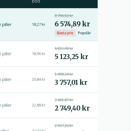
DOS
8 766,52 kr
6 574,89 kr
 piller
18,27 kr
Bästa pris
Populär
6 831,00 kr
 piller
18,96 kr
5 123,25 kr
5 009,34 kr
 piller
20,84 kr
3 757,01 kr
3 665,87 kr
 piller
22,88 kr
2 749,40 kr
2 937,20 kr
piller
24,42 kr