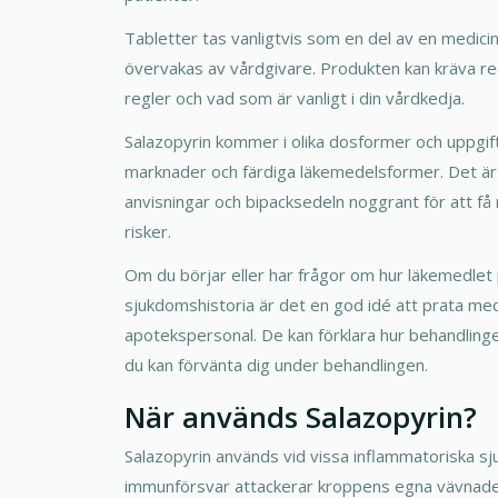
Tabletter tas vanligtvis som en del av en medic
övervakas av vårdgivare. Produkten kan kräva r
regler och vad som är vanligt i din vårdkedja.
Salazopyrin kommer i olika dosformer och uppgift
marknader och färdiga läkemedelsformer. Det är vi
anvisningar och bipacksedeln noggrant för att få
risker.
Om du börjar eller har frågor om hur läkemedlet p
sjukdomshistoria är det en god idé att prata med
apotekspersonal. De kan förklara hur behandlingen
du kan förvänta dig under behandlingen.
När används Salazopyrin?
Salazopyrin används vid vissa inflammatoriska 
immunförsvar attackerar kroppens egna vävnader.