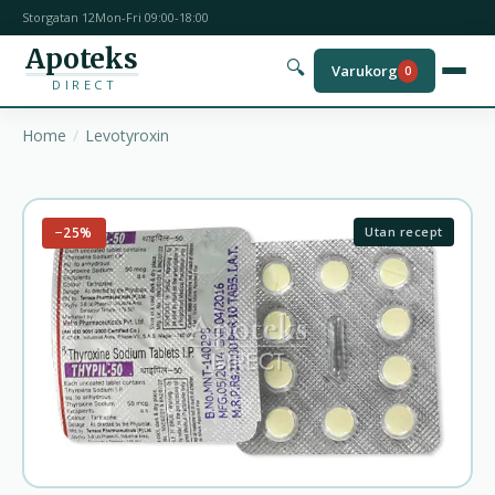
Storgatan 12
Mon-Fri 09:00-18:00
Apoteks
🔍
Varukorg
0
DIRECT
Home
Levotyroxin
−25%
Utan recept