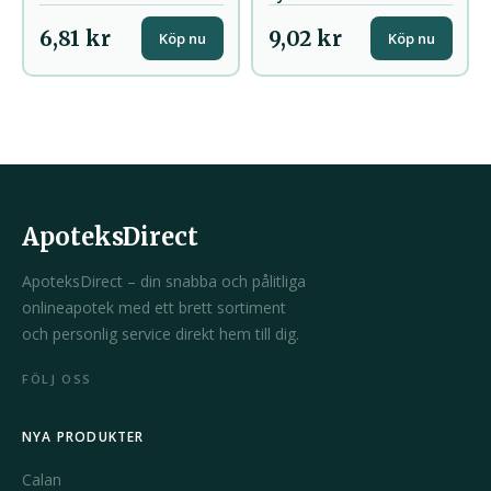
6,81 kr
9,02 kr
Köp nu
Köp nu
ApoteksDirect
ApoteksDirect – din snabba och pålitliga
onlineapotek med ett brett sortiment
och personlig service direkt hem till dig.
FÖLJ OSS
NYA PRODUKTER
Calan