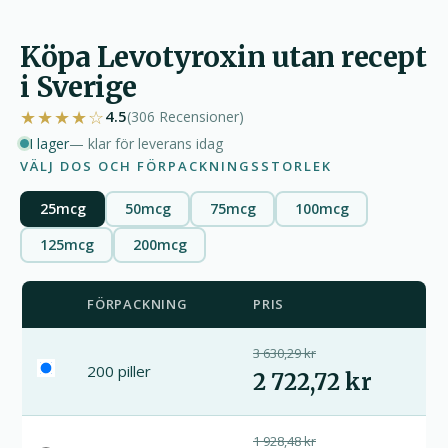
Köpa Levotyroxin utan recept
i Sverige
★★★★☆
4.5
(306
Recensioner
)
I lager
— klar för leverans idag
VÄLJ DOS OCH FÖRPACKNINGSSTORLEK
25mcg
50mcg
75mcg
100mcg
125mcg
200mcg
FÖRPACKNING
PRIS
3 630,29 kr
200 piller
2 722,72 kr
1 928,48 kr