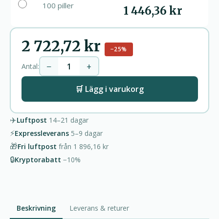
100 piller
1 446,36 kr
2 722,72 kr
−25%
−
+
Antal:
🛒 Lägg i varukorg
✈️
Luftpost
14–21
dagar
⚡
Expressleverans
5–9
dagar
🎁
Fri luftpost
från
1 896,16 kr
🔒
Kryptorabatt
−10%
Beskrivning
Leverans & returer