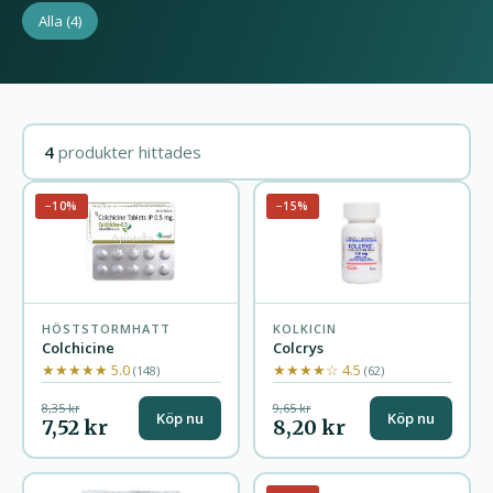
Alla
(4)
4
produkter hittades
−10%
−15%
HÖSTSTORMHATT
KOLKICIN
Colchicine
Colcrys
★★★★★ 5.0
★★★★☆ 4.5
(148)
(62)
8,35 kr
9,65 kr
Köp nu
Köp nu
7,52 kr
8,20 kr