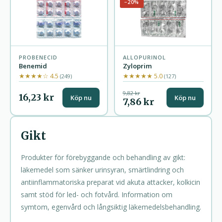
−20%
PROBENECID
ALLOPURINOL
Benemid
Zyloprim
★★★★☆ 4.5
★★★★★ 5.0
(249)
(127)
9,82 kr
16,23 kr
Köp nu
Köp nu
7,86 kr
Gikt
Produkter för förebyggande och behandling av gikt:
läkemedel som sänker urinsyran, smärtlindring och
antiinflammatoriska preparat vid akuta attacker, kolkicin
samt stöd för led- och fotvård. Information om
symtom, egenvård och långsiktig läkemedelsbehandling.