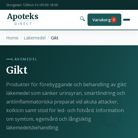
Storgatan 12
Mon-Fri 09:00-18:00
Apoteks
🔍
Varukorg
0
DIRECT
Home
Läkemedel
Gikt
LÄKEMEDEL
Gikt
Produkter för förebyggande och behandling av gikt:
läkemedel som sänker urinsyran, smärtlindring och
antiinflammatoriska preparat vid akuta attacker,
kolkicin samt stöd för led- och fotvård. Information
om symtom, egenvård och långsiktig
läkemedelsbehandling.