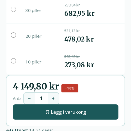
758,84 kr
30 piller
682,95 kr
531,13 kr
20 piller
478,02 kr
303,42 kr
10 piller
273,08 kr
4 149,80 kr
−10%
−
+
Antal:
🛒 Lägg i varukorg
✈️
Luftpost
14–21
dagar