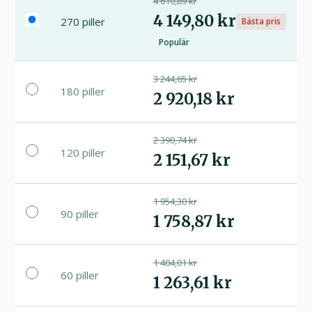
4 610,89 kr
4 149,80 kr
270 piller
Bästa pris
Populär
3 244,65 kr
180 piller
2 920,18 kr
2 390,74 kr
120 piller
2 151,67 kr
1 954,30 kr
90 piller
1 758,87 kr
1 404,01 kr
60 piller
1 263,61 kr