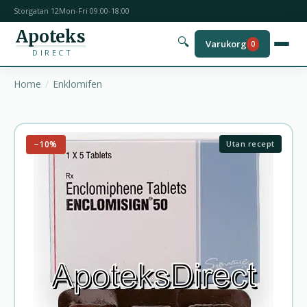
Storgatan 12
Mon-Fri 09:00-18:00
Apoteks
🔍
Varukorg
0
DIRECT
Home
Enklomifen
−10%
Utan recept