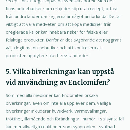
recept för att legal köpas på svenska apotek. Men det
finns onlinebutiker som erbjuder köp utan recept, oftast
från andra länder där reglerna är något annorlunda. Det är
viktigt att vara medveten om att köpa mediciner från
oreglerade källor kan innebära risker för falska eller
felaktiga produkter. Därför är det avgörande att noggrant
välja legitima onlinebutiker och att kontrollera att
produkten uppfyller säkerhetsstandarder.
5. Vilka biverkningar kan uppstå
vid användning av Enclomifen?
Som med alla mediciner kan Enclomifen orsaka
biverkningar, även om inte alla upplever dem. Vanliga
biverkningar inkluderar huvudvärk, värmevallningar,
trötthet, illamående och förändringar i humör. I sällsynta fall
kan mer allvarliga reaktioner som synproblem, svullnad