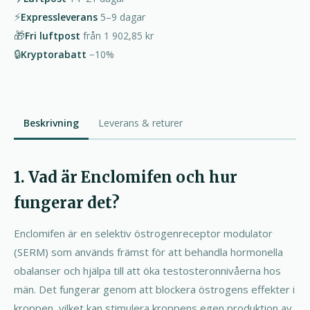
⚡
Expressleverans
5–9
dagar
🎁
Fri luftpost
från
1 902,85 kr
🔒
Kryptorabatt
−10%
Beskrivning
Leverans & returer
1. Vad är Enclomifen och hur
fungerar det?
Enclomifen är en selektiv östrogenreceptor modulator
(SERM) som används främst för att behandla hormonella
obalanser och hjälpa till att öka testosteronnivåerna hos
män. Det fungerar genom att blockera östrogens effekter i
kroppen, vilket kan stimulera kroppens egen produktion av