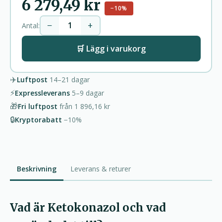
6 279,49 kr
−10%
−
+
Antal:
🛒 Lägg i varukorg
✈️
Luftpost
14–21
dagar
⚡
Expressleverans
5–9
dagar
🎁
Fri luftpost
från
1 896,16 kr
🔒
Kryptorabatt
−10%
Beskrivning
Leverans & returer
Vad är Ketokonazol och vad