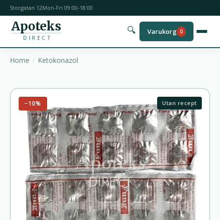
Storgatan 12
Mon-Fri 09:00-18:00
Apoteks
🔍
Varukorg
0
DIRECT
Home
Ketokonazol
−10%
Utan recept