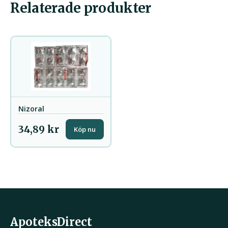
Relaterade produkter
Nizoral
34,89 kr
Köp nu
ApoteksDirect