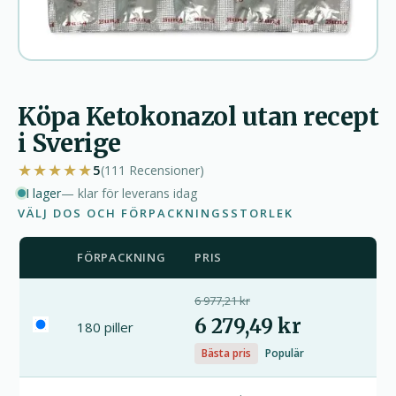
Köpa Ketokonazol utan recept
i Sverige
★★★★★
5
(111
Recensioner
)
I lager
— klar för leverans idag
VÄLJ DOS OCH FÖRPACKNINGSSTORLEK
FÖRPACKNING
PRIS
6 977,21 kr
6 279,49 kr
180 piller
Bästa pris
Populär