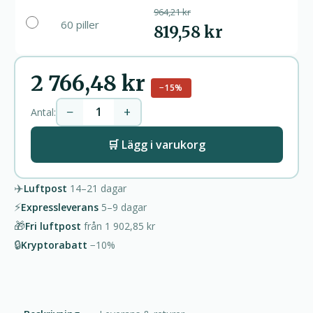
964,21 kr
60 piller
819,58 kr
2 766,48 kr
−15%
−
+
Antal:
🛒 Lägg i varukorg
✈️
Luftpost
14–21
dagar
⚡
Expressleverans
5–9
dagar
🎁
Fri luftpost
från
1 902,85 kr
🔒
Kryptorabatt
−10%