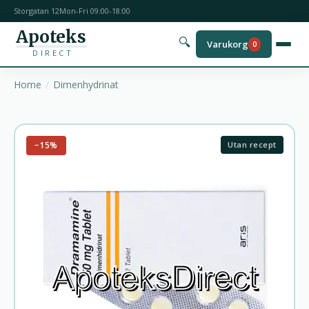
Storgatan 12
Mon-Fri 09:00-18:00
Apoteks
🔍
Varukorg
0
DIRECT
Home
Dimenhydrinat
−15%
Utan recept