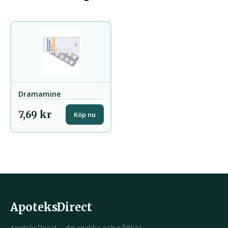
Dramamine
7,69 kr
Köp nu
ApoteksDirect
ApoteksDirect – din snabba och pålitliga