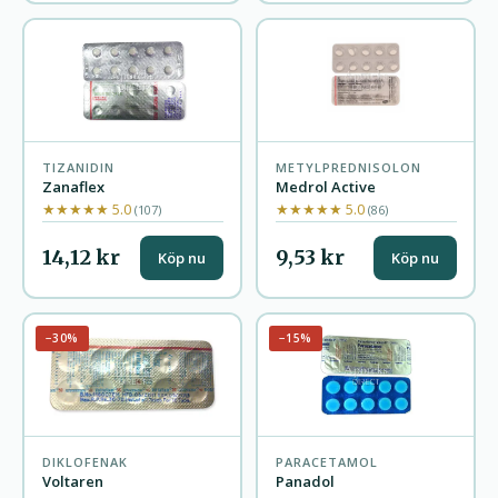
TIZANIDIN
METYLPREDNISOLON
Zanaflex
Medrol Active
★★★★★ 5.0
★★★★★ 5.0
(107)
(86)
14,12 kr
9,53 kr
Köp nu
Köp nu
−30%
−15%
DIKLOFENAK
PARACETAMOL
Voltaren
Panadol