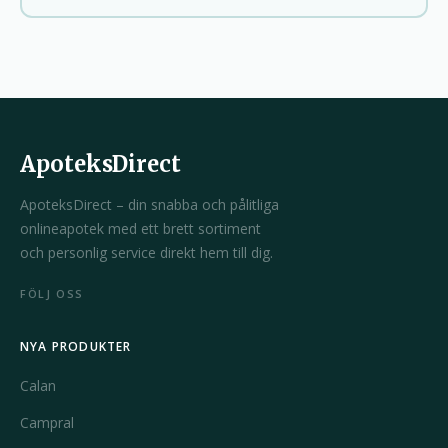
dig att göra ett informerat val.
En av de vanligaste smärtlindringsmedicinerna är
Panadol
, som innehåller paracetamol. Det är en
miltverkande analgetika som är effektiv mot mild till
måttlig smärta, inklusive huvudvärk, tandvärk och feber.
Panadol är ofta att föredra för personer som söker en
ApoteksDirect
skonsam behandling utan antiinflammatoriska effekter.
ApoteksDirect – din snabba och pålitliga
Högre effekt för mer intensiva smärttillstånd kan uppnås
onlineapotek med ett brett sortiment
med läkemedel som
Voltaren
och
Voltarol
, som
och personlig service direkt hem till dig.
innehåller diklofenak, ett NSAID (icke-steroidalt
antiinflammatoriskt läkemedel). Dessa preparat är
FÖLJ OSS
effektiva vid behandling av inflammatoriska tillstånd,
såsom artrit och muskelvärk, och bidrar till att minska
NYA PRODUKTER
både smärta och svullnad.
Calan
Motrin
och
Naprosyn
är andra NSAID-analoger som
används för liknande ändamål. De ger effekt mot både
Campral
smärta och inflammation, men bör användas med