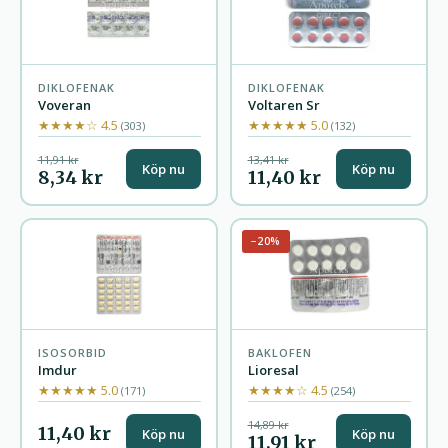
DIKLOFENAK
DIKLOFENAK
Voveran
Voltaren Sr
★★★★☆ 4.5
★★★★★ 5.0
(303)
(132)
11,91 kr
13,41 kr
Köp nu
Köp nu
8,34 kr
11,40 kr
−20%
ISOSORBID
BAKLOFEN
Imdur
Lioresal
★★★★★ 5.0
★★★★☆ 4.5
(171)
(254)
14,89 kr
11,40 kr
Köp nu
Köp nu
11,91 kr