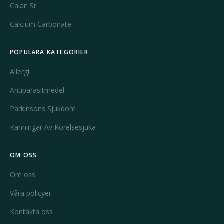
Calan Sr
försiktighet på grund av risken för biverkningar som
magbesvär och ökad blödningsbenägenhet.
Calcium Carbonate
För personer med kroniska smärttillstånd kan läkemedel
som
Imitrex
vara ett alternativ. Det används främst för
POPULÄRA KATEGORIER
behandling av migränattacker och ger snabb lindring av
Allergi
svår huvudvärk. Det är ett receptbelagt läkemedel och
bör användas enligt läkares rekommendation.
Antiparasitmedel
För muskel- och nervsmärtor kan
Lioresal
(baclofen)
Parkinsons Sjukdom
vara till hjälp, särskilt vid spasticitet och relaterade
Känningar Av Rörelsesjuka
tillstånd. Detta läkemedel fungerar som ett
muskelavslappnande och kan ge betydande lättnad i
OM OSS
spänningsrelaterad smärta.
Med förhöjd risk för inflammatoriska tillstånd och
Om oss
autoimmuna sjukdomar kan läkemedel som
Imuran
Våra policyer
vara aktuella, men dessa används ofta för att
Kontakta oss
kontrollera sjukdomar snarare än för direkt