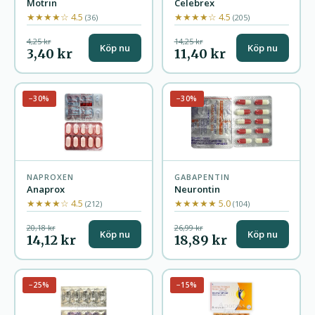
Motrin
Celebrex
★★★★☆ 4.5
★★★★☆ 4.5
(36)
(205)
4,25 kr
14,25 kr
Köp nu
Köp nu
3,40 kr
11,40 kr
−30%
−30%
NAPROXEN
GABAPENTIN
Anaprox
Neurontin
★★★★☆ 4.5
★★★★★ 5.0
(212)
(104)
20,18 kr
26,99 kr
Köp nu
Köp nu
14,12 kr
18,89 kr
−25%
−15%