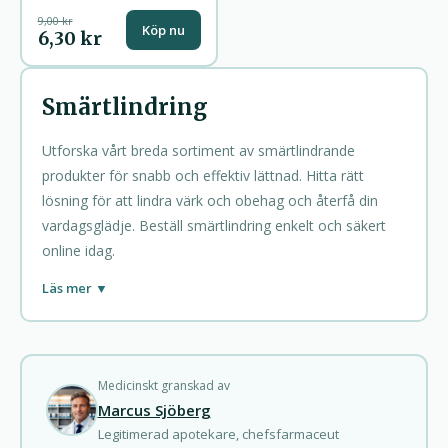
9,00 kr
Köp nu
6,30 kr
Smärtlindring
Utforska vårt breda sortiment av smärtlindrande
produkter för snabb och effektiv lättnad. Hitta rätt
lösning för att lindra värk och obehag och återfå din
vardagsglädje. Beställ smärtlindring enkelt och säkert
online idag.
Smärtlindring är en av de mest efterfrågade
Läs mer ▼
kategorierna inom apoteksprodukter, och det finns ett
brett utbud av läkemedel som hjälper till att lindra olika
typer av smärta, från lindrig huvudvärk till kroniska
sjukdomssmärtor. Här presenterar vi en översikt av
Medicinskt granskad av
Marcus Sjöberg
några av de mest populära läkemedlen inom kategorin,
Legitimerad apotekare, chefsfarmaceut
deras användningsområden och effekter, för att hjälpa