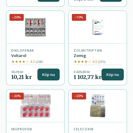
−20%
−10%
DIKLOFENAK
ZOLMITRIPTAN
Voltarol
Zomig
★★★★☆ 4.5
★★★★☆ 4.5
(248)
(295)
12,76 kr
1 225,30 kr
Köp nu
Köp nu
10,21 kr
1 102,77 kr
−20%
−20%
IBUPROFEN
CELECOXIB