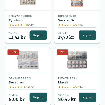
FENAZOPYRIDIN
DIKLOFENAK
Pyridium
Voveran Sr
★★★★★ 5.0
★★★★☆ 4.5
(146)
(296)
16,56 kr
20,82 kr
Köp nu
Köp nu
12,42 kr
17,70 kr
−30%
−20%
DEXAMETASON
RIZATRIPTAN
Decadron
Maxalt
★★★★☆ 4.5
★★★★☆ 4.5
(254)
(214)
11,43 kr
108,06 kr
Köp nu
Köp nu
8,00 kr
86,45 kr