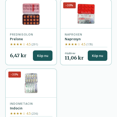
−30%
PREDNISOLON
NAPROXEN
Prelone
Naprosyn
★★★★☆ 4.5
★★★★☆ 4.5
(291)
(178)
15,80 kr
6,47 kr
Köp nu
Köp nu
11,06 kr
−30%
INDOMETACIN
Indocin
★★★★☆ 4.5
(236)