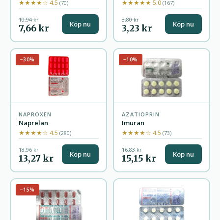
★★★★☆ 4.5
★★★★★ 5.0
(70)
(167)
10,94 kr
3,80 kr
Köp nu
Köp nu
7,66 kr
3,23 kr
−30%
−10%
NAPROXEN
AZATIOPRIN
Naprelan
Imuran
★★★★☆ 4.5
★★★★☆ 4.5
(280)
(73)
18,96 kr
16,83 kr
Köp nu
Köp nu
13,27 kr
15,15 kr
−15%