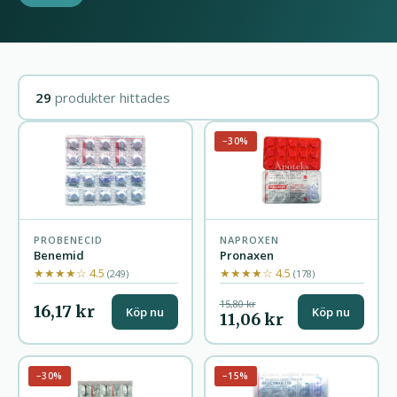
29
produkter hittades
−30%
PROBENECID
NAPROXEN
Benemid
Pronaxen
★★★★☆ 4.5
★★★★☆ 4.5
(249)
(178)
15,80 kr
16,17 kr
Köp nu
Köp nu
11,06 kr
−30%
−15%