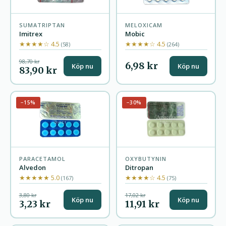
SUMATRIPTAN
MELOXICAM
Imitrex
Mobic
★★★★☆ 4.5
★★★★☆ 4.5
(58)
(264)
98,70 kr
6,98 kr
Köp nu
Köp nu
83,90 kr
−15%
−30%
PARACETAMOL
OXYBUTYNIN
Alvedon
Ditropan
★★★★★ 5.0
★★★★☆ 4.5
(167)
(75)
3,80 kr
17,02 kr
Köp nu
Köp nu
3,23 kr
11,91 kr