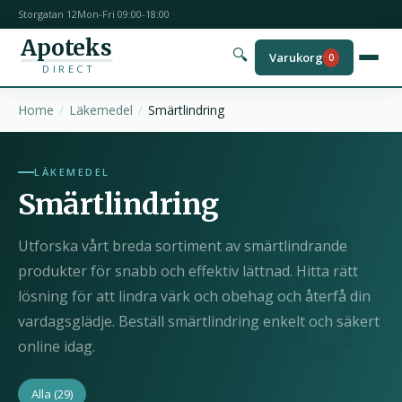
Storgatan 12
Mon-Fri 09:00-18:00
Apoteks
🔍
Varukorg
0
DIRECT
Home
Läkemedel
Smärtlindring
LÄKEMEDEL
Smärtlindring
Utforska vårt breda sortiment av smärtlindrande
produkter för snabb och effektiv lättnad. Hitta rätt
lösning för att lindra värk och obehag och återfå din
vardagsglädje. Beställ smärtlindring enkelt och säkert
online idag.
Alla
(29)