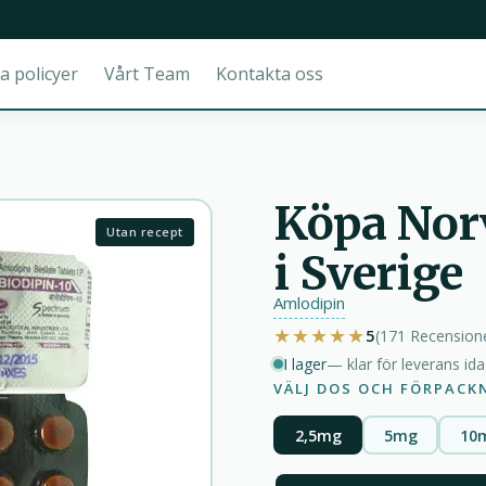
a policyer
Vårt Team
Kontakta oss
Köpa Norv
Utan recept
i Sverige
Amlodipin
★★★★★
5
(171
Recension
I lager
— klar för leverans id
VÄLJ DOS OCH FÖRPACK
2,5mg
5mg
10