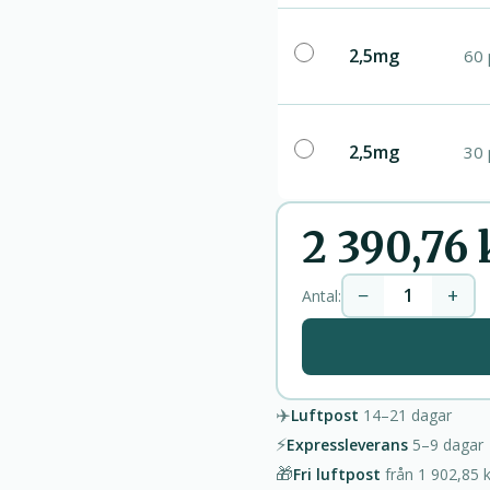
2,5mg
60 
2,5mg
30 
2 390,76 
−
+
Antal:
✈️
Luftpost
14–21
dagar
⚡
Expressleverans
5–9
dagar
🎁
Fri luftpost
från
1 902,85 k