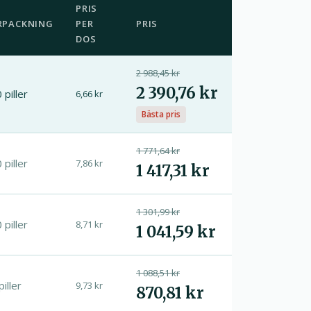
PRIS
RPACKNING
PER
PRIS
DOS
2 988,45 kr
2 390,76 kr
 piller
6,66 kr
Bästa pris
1 771,64 kr
 piller
7,86 kr
1 417,31 kr
1 301,99 kr
 piller
8,71 kr
1 041,59 kr
1 088,51 kr
piller
9,73 kr
870,81 kr