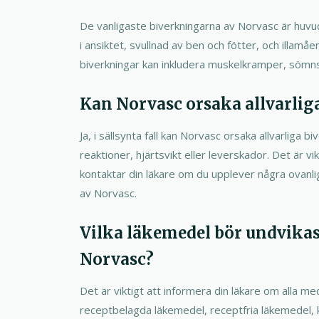
De vanligaste biverkningarna av Norvasc är huvud
i ansiktet, svullnad av ben och fötter, och illamå
biverkningar kan inkludera muskelkramper, sömns
Kan Norvasc orsaka allvarlig
Ja, i sällsynta fall kan Norvasc orsaka allvarliga 
reaktioner, hjärtsvikt eller leverskador. Det är v
kontaktar din läkare om du upplever några ovanliga
av Norvasc.
Vilka läkemedel bör undvikas
Norvasc?
Det är viktigt att informera din läkare om alla med
receptbelagda läkemedel, receptfria läkemedel, k