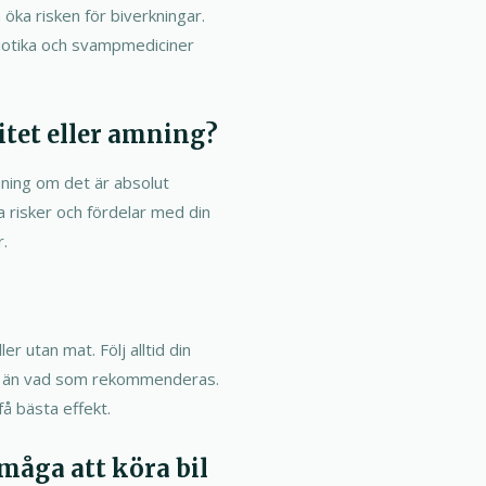
ka risken för biverkningar.
biotika och svampmediciner
itet eller amning?
mning om det är absolut
a risker och fördelar med din
.
r utan mat. Följ alltid din
dre än vad som rekommenderas.
få bästa effekt.
åga att köra bil