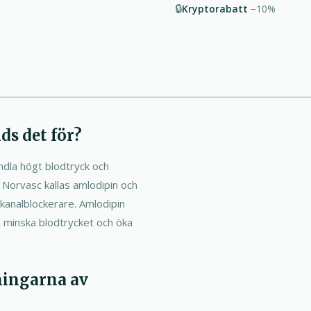
🔒
Kryptorabatt
−10%
ds det för?
dla högt blodtryck och
Norvasc kallas amlodipin och
mkanalblockerare. Amlodipin
 minska blodtrycket och öka
ningarna av