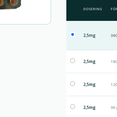
DOSERING
FÖ
2,5mg
360
2,5mg
180
2,5mg
120
2,5mg
90 