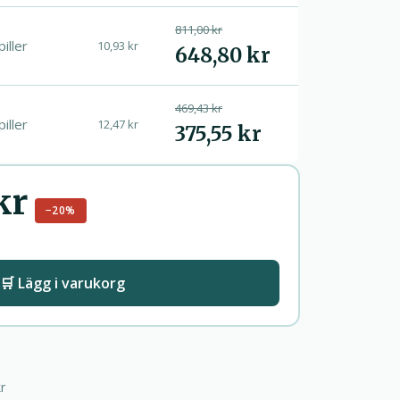
811,00 kr
piller
10,93 kr
648,80 kr
469,43 kr
piller
12,47 kr
375,55 kr
kr
−20%
🛒 Lägg i varukorg
r