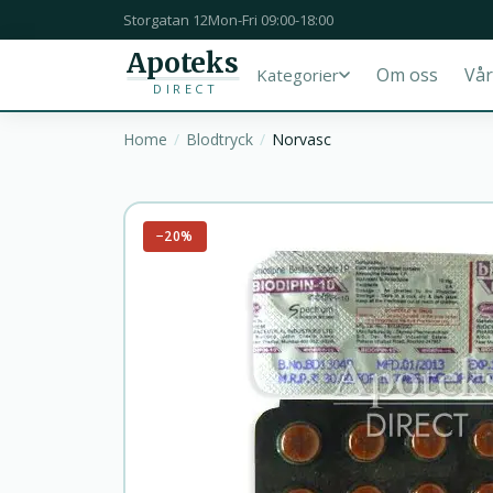
Storgatan 12
Mon-Fri 09:00-18:00
Apoteks
Om oss
Vår
Kategorier
DIRECT
Home
Blodtryck
Norvasc
−20%