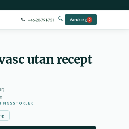
📞
🔍
Varukorg
0
asc utan recept
er
)
ag
NINGSSTORLEK
mg