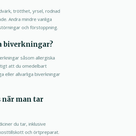
värk, trötthet, yrsel, rodnad
ende. Andra mindre vanliga
törningar och förstoppning.
a biverkningar?
biverkningar såsom allergiska
iktigt att du omedelbart
 eller allvarliga biverkningar
 när man tar
iciner du tar, inklusive
osttillskott och örtpreparat.