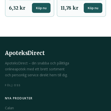
6,32 kr
11,78 kr
Köp nu
Köp nu
ApoteksDirect
ApoteksDirect – din snabba och pålitliga
onlineapotek med ett brett sortiment
och personlig service direkt hem till dig.
FÖLJ OSS
NYA PRODUKTER
Calan