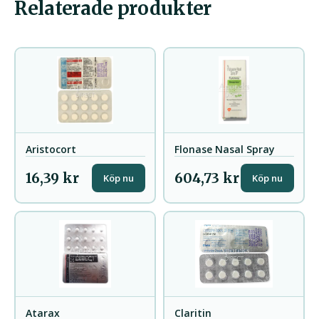
Relaterade produkter
Aristocort
Flonase Nasal Spray
16,39 kr
604,73 kr
Köp nu
Köp nu
Atarax
Claritin