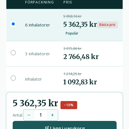
FÖRPACKNING
PRIS
5 958,16 kr
5 362,35 kr
6 inhalatorer
Bästa pris
Populär
3 073,86 kr
3 inhalatorer
2 766,48 kr
1 214,25 kr
inhalator
1 092,83 kr
5 362,35 kr
−10%
−
+
Antal:
🛒 Lägg i varukorg