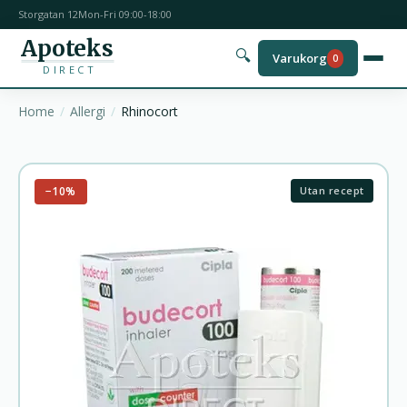
Storgatan 12
Mon-Fri 09:00-18:00
Apoteks
🔍
Varukorg
0
DIRECT
Home
Allergi
Rhinocort
−10%
Utan recept