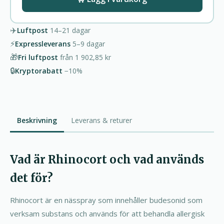
✈️
Luftpost
14–21
dagar
⚡
Expressleverans
5–9
dagar
🎁
Fri luftpost
från
1 902,85 kr
🔒
Kryptorabatt
−10%
Beskrivning
Leverans & returer
Vad är Rhinocort och vad används
det för?
Rhinocort är en nässpray som innehåller budesonid som
verksam substans och används för att behandla allergisk