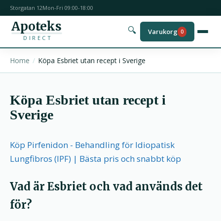
Storgatan 12
Mon-Fri 09:00-18:00
Apoteks
🔍
Varukorg
0
DIRECT
Home
Köpa Esbriet utan recept i Sverige
Köpa Esbriet utan recept i
Sverige
Köp Pirfenidon - Behandling för Idiopatisk
Lungfibros (IPF) | Bästa pris och snabbt köp
Vad är Esbriet och vad används det
för?