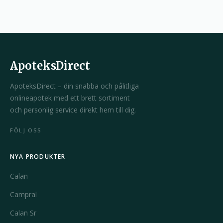
ApoteksDirect
ApoteksDirect – din snabba och pålitliga
onlineapotek med ett brett sortiment
och personlig service direkt hem till dig.
FÖLJ OSS
NYA PRODUKTER
Calan
Campral
Calan Sr