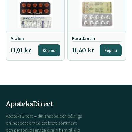
Aralen
Furadantin
11,91 kr
11,40 kr
Köp nu
Köp nu
ApoteksDirect
ApoteksDirect – din snabba och pålitliga
onlineapotek med ett brett sortiment
och personlig service direkt hem till dig.