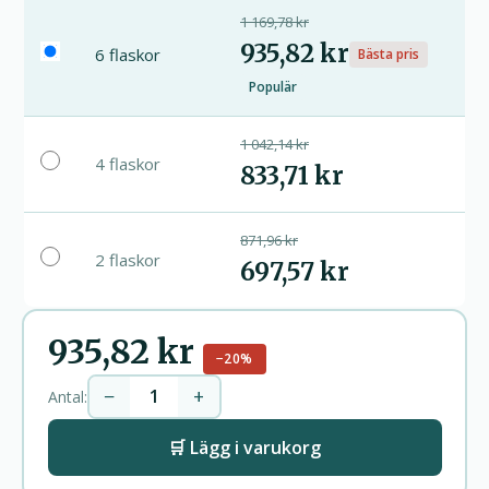
1 169,78 kr
935,82 kr
6 flaskor
Bästa pris
Populär
1 042,14 kr
4 flaskor
833,71 kr
871,96 kr
2 flaskor
697,57 kr
935,82 kr
−20%
−
+
Antal:
🛒 Lägg i varukorg