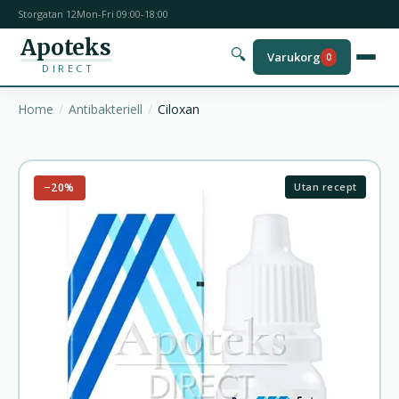
Storgatan 12
Mon-Fri 09:00-18:00
Apoteks
🔍
Varukorg
0
DIRECT
Home
Antibakteriell
Ciloxan
−20%
Utan recept