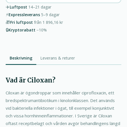
✈️
Luftpost
14–21
dagar
⚡
Expressleverans
5–9
dagar
🎁
Fri luftpost
från
1 896,16 kr
🔒
Kryptorabatt
−10%
Beskrivning
Leverans & returer
Vad är Ciloxan?
Ciloxan är ögondroppar som innehåller ciprofloxacin, ett
bredspektrumantibiotikum i kinolonklassen. Det används
vid bakteriella infektioner i ögat, till exempel konjunktivit
och vissa hornhinneinflammationer. I Sverige är Ciloxan
oftast receptbelagt och vården avgör behandlingens längd