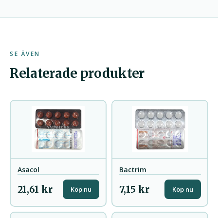
SE ÄVEN
Relaterade produkter
Asacol
Bactrim
21,61 kr
7,15 kr
Köp nu
Köp nu