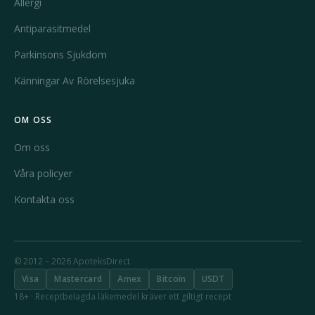
Allergi
Antiparasitmedel
Parkinsons Sjukdom
Känningar Av Rörelsesjuka
OM OSS
Om oss
Våra policyer
Kontakta oss
© 2012 – 2026 ApoteksDirect
Visa
Mastercard
Amex
Bitcoin
USDT
18+ · Receptbelagda läkemedel kräver ett giltigt recept