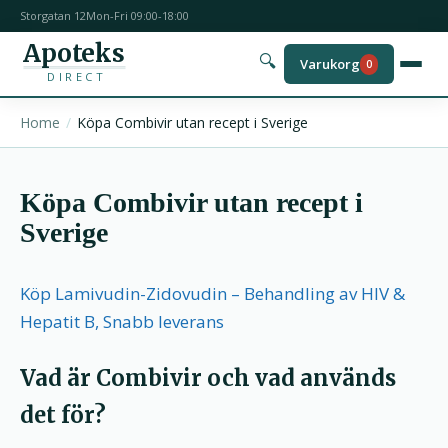
Storgatan 12
Mon-Fri 09:00-18:00
Apoteks
🔍
Varukorg
0
DIRECT
Home
Köpa Combivir utan recept i Sverige
Köpa Combivir utan recept i
Sverige
Köp Lamivudin-Zidovudin – Behandling av HIV &
Hepatit B, Snabb leverans
Vad är Combivir och vad används
det för?