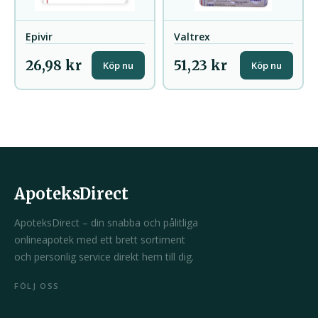
Epivir
Valtrex
26,98 kr
51,23 kr
Köp nu
Köp nu
ApoteksDirect
ApoteksDirect – din snabba och pålitliga
onlineapotek med ett brett sortiment
och personlig service direkt hem till dig.
FÖLJ OSS