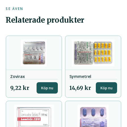
SE ÄVEN
Relaterade produkter
Zovirax
Symmetrel
9,22 kr
14,69 kr
Köp nu
Köp nu