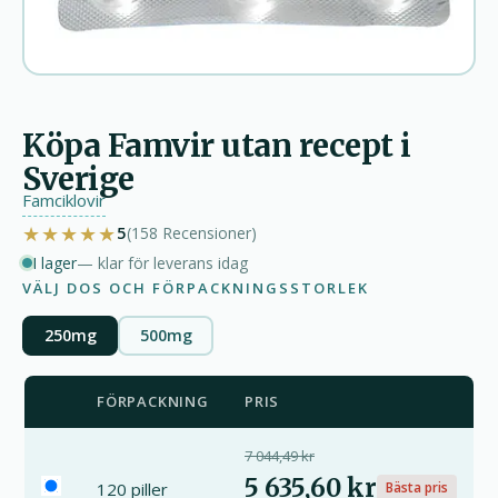
Köpa Famvir utan recept i
Sverige
Famciklovir
★★★★★
5
(158
Recensioner
)
I lager
— klar för leverans idag
VÄLJ DOS OCH FÖRPACKNINGSSTORLEK
250mg
500mg
FÖRPACKNING
PRIS
7 044,49 kr
5 635,60 kr
120 piller
Bästa pris