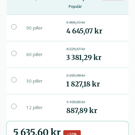
Populär
5 806,33 kr
90 piller
4 645,07 kr
4 226,61 kr
60 piller
3 381,29 kr
2 283,98 kr
30 piller
1 827,18 kr
1 109,86 kr
12 piller
887,89 kr
5 635,60 kr
−20%