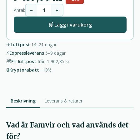
−
+
Antal:
🛒 Lägg i varukorg
✈️
Luftpost
14–21
dagar
⚡
Expressleverans
5–9
dagar
🎁
Fri luftpost
från
1 902,85 kr
🔒
Kryptorabatt
−10%
Beskrivning
Leverans & returer
Vad är Famvir och vad används det
för?