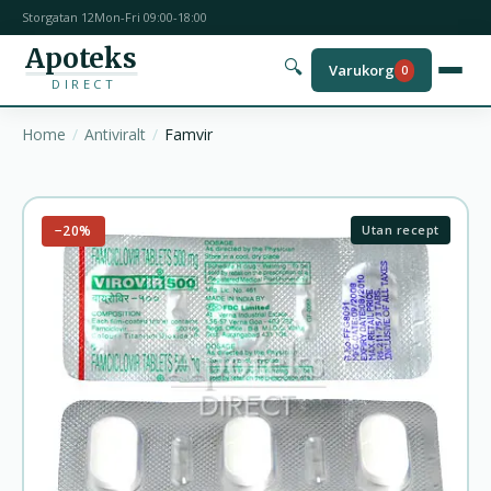
Storgatan 12
Mon-Fri 09:00-18:00
Apoteks
🔍
Varukorg
0
DIRECT
Home
Antiviralt
Famvir
−20%
Utan recept