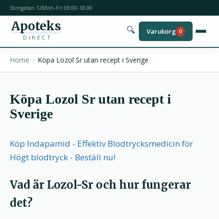
Storgatan 12
Mon-Fri 09:00-18:00
Apoteks
🔍
Varukorg
0
DIRECT
Home
Köpa Lozol Sr utan recept i Sverige
Köpa Lozol Sr utan recept i
Sverige
Köp Indapamid - Effektiv Blodtrycksmedicin för
Högt blodtryck - Beställ nu!
Vad är Lozol-Sr och hur fungerar
det?