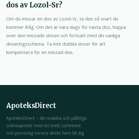
dos av Lozol-Sr?
Om du missar en dos av Lozol-Sr, ta den så snart du
kommer ihåg. Om det är nära dags för nästa dos, hoppa
över den missade dosen och fortsätt med din vanliga
doseringsschema. Ta inte dubbla doser för att
kompensera för en missad dos.
ApoteksDirect
ApoteksDirect – din snabba och pålitliga
onlineapotek med ett brett sortiment
och personlig service direkt hem till dig.