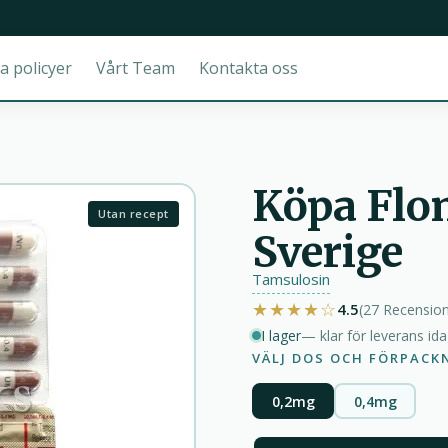
a policyer
Vårt Team
Kontakta oss
Köpa Flom
Utan recept
Sverige
Tamsulosin
★★★★☆
4.5
(27
Recensio
I lager
— klar för leverans id
VÄLJ DOS OCH FÖRPACK
0,2mg
0,4mg