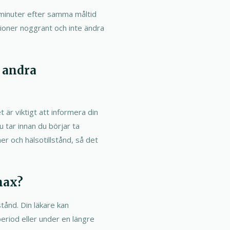
 minuter efter samma måltid
ktioner noggrant och inte ändra
 andra
 är viktigt att informera din
 tar innan du börjar ta
r och hälsotillstånd, så det
max?
stånd. Din läkare kan
riod eller under en längre