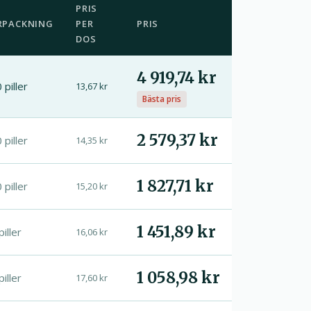
PRIS
RPACKNING
PER
PRIS
DOS
4 919,74 kr
 piller
13,67 kr
Bästa pris
2 579,37 kr
 piller
14,35 kr
1 827,71 kr
 piller
15,20 kr
1 451,89 kr
piller
16,06 kr
1 058,98 kr
piller
17,60 kr