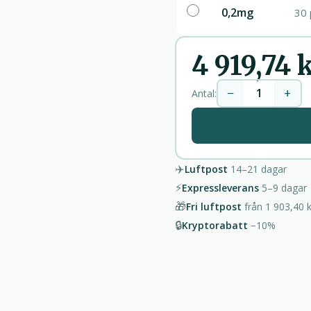
0,2mg
30 
4 919,74 
−
+
Antal:
✈️
Luftpost
14–21
dagar
⚡
Expressleverans
5–9
dagar
🎁
Fri luftpost
från
1 903,40 k
🔒
Kryptorabatt
−10%