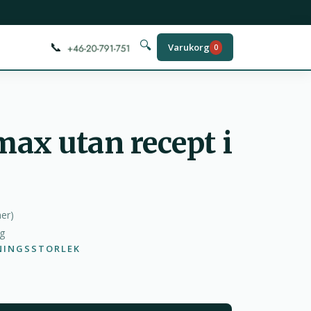
📞
🔍
Varukorg
0
ax utan recept i
ner
)
ag
NINGSSTORLEK