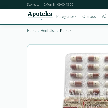
Storgatan 12
Mon-Fri 09:00-18:00
Apoteks
Om oss
Vår
Kategorier
DIRECT
Home
Herrhälsa
Flomax