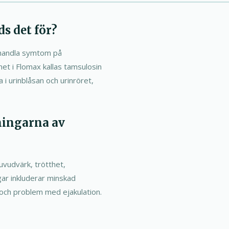
s det för?
ehandla symtom på
t i Flomax kallas tamsulosin
i urinblåsan och urinröret,
ningarna av
huvudvärk, trötthet,
gar inkluderar minskad
, och problem med ejakulation.