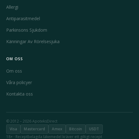
Allergi
Antiparasitmedel
Parkinsons Sjukdom
Känningar Av Rörelsesjuka
OM OSS
Om oss
Våra policyer
Kontakta oss
© 2012 – 2026 ApoteksDirect
Visa
Mastercard
Amex
Bitcoin
USDT
18+ · Receptbelagda läkemedel kräver ett giltigt recept