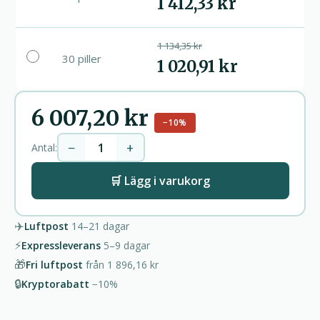
1 412,33 kr
1 134,35 kr
30 piller
1 020,91 kr
6 007,20 kr
−10%
−
+
Antal:
🛒 Lägg i varukorg
✈️
Luftpost
14–21
dagar
⚡
Expressleverans
5–9
dagar
🎁
Fri luftpost
från
1 896,16 kr
🔒
Kryptorabatt
−10%