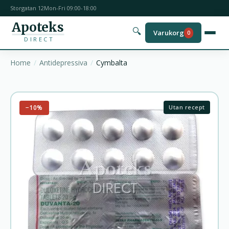
Storgatan 12
Mon-Fri 09:00-18:00
Apoteks
🔍
Varukorg
0
DIRECT
Home
Antidepressiva
Cymbalta
−10%
Utan recept