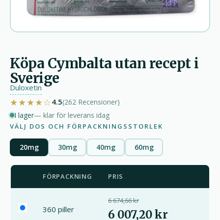
Köpa Cymbalta utan recept i
Sverige
Duloxetin
★★★★☆
4.5
(262
Recensioner
)
I lager
— klar för leverans idag
VÄLJ DOS OCH FÖRPACKNINGSSTORLEK
20mg
30mg
40mg
60mg
FÖRPACKNING
PRIS
6 674,66 kr
360 piller
6 007,20 kr