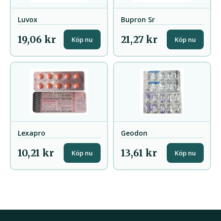
Luvox
Bupron Sr
19,06 kr
21,27 kr
Köp nu
Köp nu
Lexapro
Geodon
10,21 kr
13,61 kr
Köp nu
Köp nu