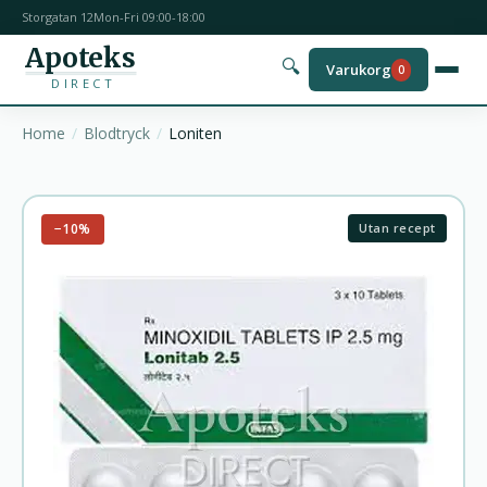
Storgatan 12
Mon-Fri 09:00-18:00
Apoteks
🔍
Varukorg
0
DIRECT
Home
Blodtryck
Loniten
−10%
Utan recept