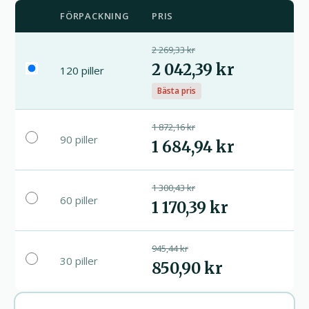
FÖRPACKNING
PRIS
2 269,33 kr
2 042,39 kr
120 piller
Bästa pris
1 872,16 kr
90 piller
1 684,94 kr
1 300,43 kr
60 piller
1 170,39 kr
945,44 kr
30 piller
850,90 kr