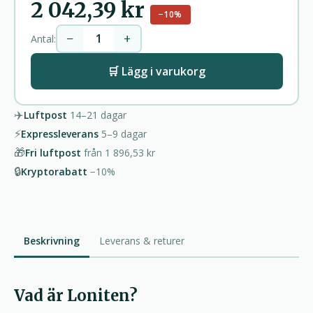
2 042,39 kr
−10%
−
+
Antal:
🛒 Lägg i varukorg
✈️
Luftpost
14–21
dagar
⚡
Expressleverans
5–9
dagar
🎁
Fri luftpost
från
1 896,53 kr
🔒
Kryptorabatt
−10%
Beskrivning
Leverans & returer
Vad är Loniten?