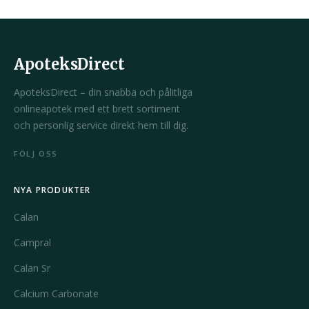
ApoteksDirect
ApoteksDirect – din snabba och pålitliga
onlineapotek med ett brett sortiment
och personlig service direkt hem till dig.
FÖLJ OSS
NYA PRODUKTER
Calan
Campral
Calan Sr
Calcium Carbonate