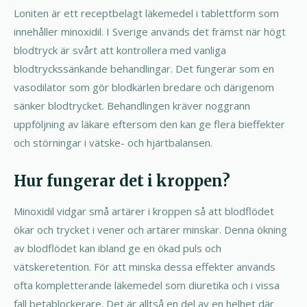
Loniten är ett receptbelagt läkemedel i tablettform som
innehåller minoxidil. I Sverige används det främst när högt
blodtryck är svårt att kontrollera med vanliga
blodtryckssänkande behandlingar. Det fungerar som en
vasodilator som gör blodkärlen bredare och därigenom
sänker blodtrycket. Behandlingen kräver noggrann
uppföljning av läkare eftersom den kan ge flera bieffekter
och störningar i vätske- och hjärtbalansen.
Hur fungerar det i kroppen?
Minoxidil vidgar små artärer i kroppen så att blodflödet
ökar och trycket i vener och artärer minskar. Denna ökning
av blodflödet kan ibland ge en ökad puls och
vätskeretention. För att minska dessa effekter används
ofta kompletterande läkemedel som diuretika och i vissa
fall betablockerare. Det är alltså en del av en helhet där