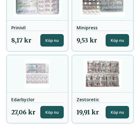
Prinivil
Minipress
8,17 kr
9,53 kr
Köp nu
Köp nu
Edarbyclor
Zestoretic
27,06 kr
19,91 kr
Köp nu
Köp nu