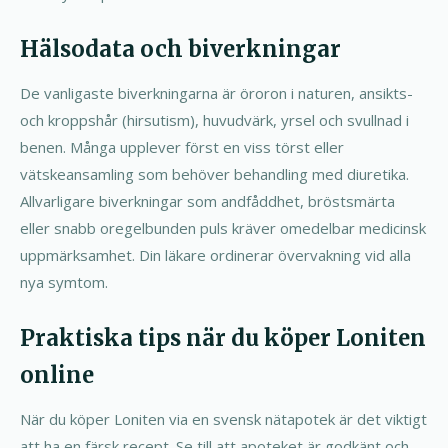
Hälsodata och biverkningar
De vanligaste biverkningarna är öroron i naturen, ansikts-
och kroppshår (hirsutism), huvudvärk, yrsel och svullnad i
benen. Många upplever först en viss törst eller
vätskeansamling som behöver behandling med diuretika.
Allvarligare biverkningar som andfåddhet, bröstsmärta
eller snabb oregelbunden puls kräver omedelbar medicinsk
uppmärksamhet. Din läkare ordinerar övervakning vid alla
nya symtom.
Praktiska tips när du köper Loniten
online
När du köper Loniten via en svensk nätapotek är det viktigt
att ha en färsk recept. Se till att apoteket är godkänt och