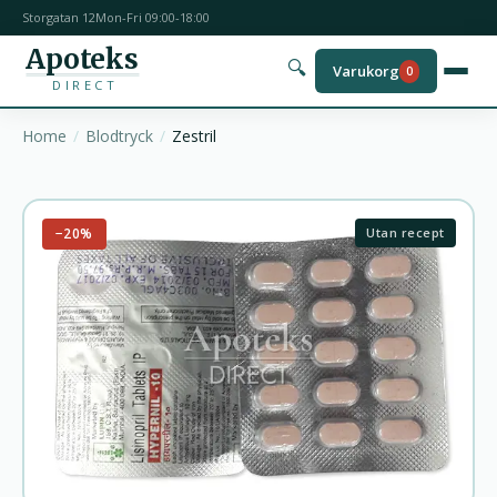
Storgatan 12
Mon-Fri 09:00-18:00
Apoteks
🔍
Varukorg
0
DIRECT
Home
Blodtryck
Zestril
−20%
Utan recept