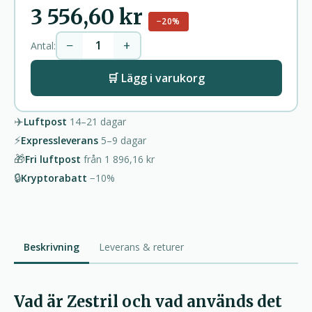
3 556,60 kr
−20%
−
+
Antal:
🛒 Lägg i varukorg
✈️
Luftpost
14–21
dagar
⚡
Expressleverans
5–9
dagar
🎁
Fri luftpost
från
1 896,16 kr
🔒
Kryptorabatt
−10%
Beskrivning
Leverans & returer
Vad är Zestril och vad används det