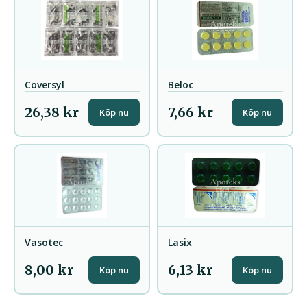
Coversyl
Beloc
26,38 kr
7,66 kr
Köp nu
Köp nu
Vasotec
Lasix
8,00 kr
6,13 kr
Köp nu
Köp nu