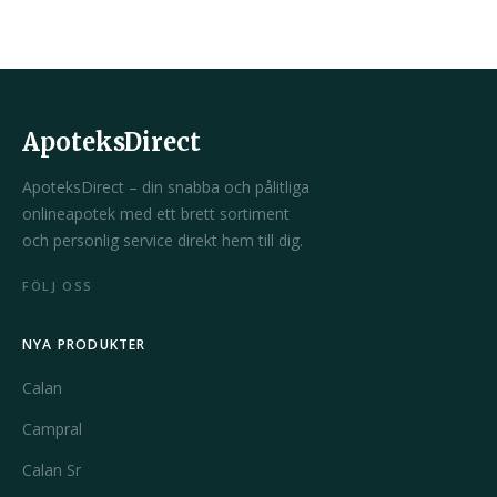
ApoteksDirect
ApoteksDirect – din snabba och pålitliga
onlineapotek med ett brett sortiment
och personlig service direkt hem till dig.
FÖLJ OSS
NYA PRODUKTER
Calan
Campral
Calan Sr