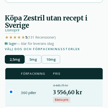
Köpa Zestril utan recept i
Sverige
Lisinopril
★★★★★
5
(131
Recensioner
)
I lager
— klar för leverans idag
VÄLJ DOS OCH FÖRPACKNINGSSTORLEK
2,5mg
5mg
10mg
FÖRPACKNING
PRIS
4 445,75 kr
3 556,60 kr
360 piller
Bästa pris