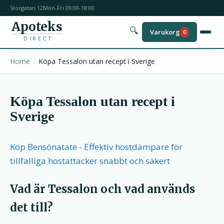
Storgatan 12
Mon-Fri 09:00-18:00
Apoteks
🔍
Varukorg
0
DIRECT
Home
Köpa Tessalon utan recept i Sverige
Köpa Tessalon utan recept i
Sverige
Köp Bensónatate - Effektiv hostdämpare för
tillfälliga hostattacker snabbt och säkert
Vad är Tessalon och vad används
det till?