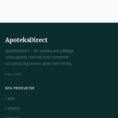
ApoteksDirect
ApoteksDirect – din snabba och pålitliga
onlineapotek med ett brett sortiment
och personlig service direkt hem till dig.
FÖLJ OSS
NYA PRODUKTER
Calan
Campral
Calan Sr