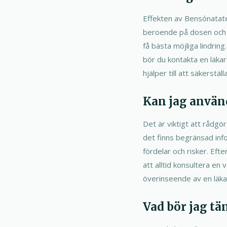
Effekten av Bensónatate 
beroende på dosen och d
få bästa möjliga lindrin
bör du kontakta en läka
hjälper till att säkerstä
Kan jag använ
Det är viktigt att rådg
det finns begränsad info
fördelar och risker. Ef
att alltid konsultera e
överinseende av en läkar
Vad bör jag tä