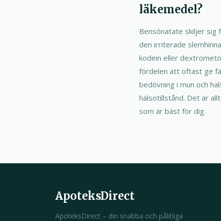
läkemedel?
Bensónatate skiljer sig
den irriterade slemhinn
kodein eller dextrometo
fördelen att oftast ge f
bedövning i mun och hal
hälsotillstånd. Det är a
som är bäst för dig.
ApoteksDirect
ApoteksDirect – din snabba och pålitliga