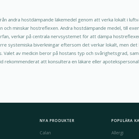
 från andra hostdämpande läkemedel genom att verka lokalt i luftv
an och minskar hostreflexen. Andra hostdämpande medel, till exe
rfan, verkar på centrala nervsystemet för att dämpa hostreflexe
ärre systemiska biverkningar eftersom det verkar lokalt, men det 
s. Valet av medicin beror på hostans typ och svårighetsgrad, sam
lltid rekommenderat att konsultera en läkare eller apotekspersona
NYA PRODUKTER
POPULÄRA K
Calan
Allergi