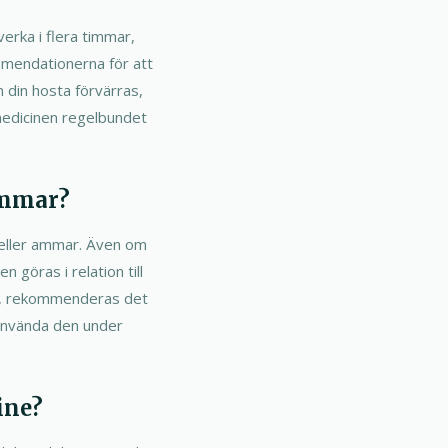
erka i flera timmar,
mmendationerna för att
m din hosta förvärras,
 medicinen regelbundet
ammar?
 eller ammar. Även om
göras i relation till
rn, rekommenderas det
 använda den under
ine?