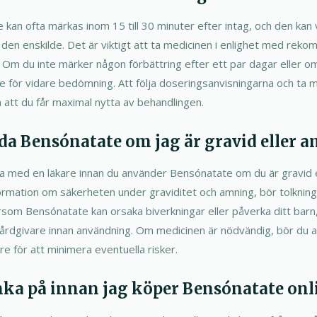
kan ofta märkas inom 15 till 30 minuter efter intag, och den kan v
en enskilde. Det är viktigt att ta medicinen i enlighet med reko
g. Om du inte märker någon förbättring efter ett par dagar eller o
re för vidare bedömning. Att följa doseringsanvisningarna och ta
lla att du får maximal nytta av behandlingen.
da Bensónatate om jag är gravid eller 
öra med en läkare innan du använder Bensónatate om du är gravid
rmation om säkerheten under graviditet och amning, bör tolkningen 
tersom Bensónatate kan orsaka biverkningar eller påverka ditt ba
n vårdgivare innan användning. Om medicinen är nödvändig, bör du
e för att minimera eventuella risker.
nka på innan jag köper Bensónatate onl