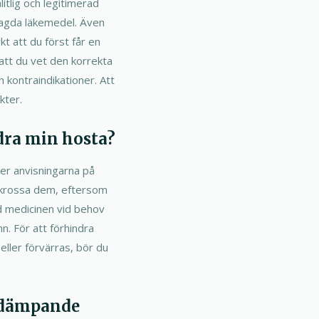
litlig och legitimerad
belagda läkemedel. Även
 att du först får en
 att du vet den korrekta
 kontraindikationer. Att
kter.
ndra min hosta?
ler anvisningarna på
r krossa dem, eftersom
nd medicinen vid behov
mn. För att förhindra
ller förvärras, bör du
stdämpande