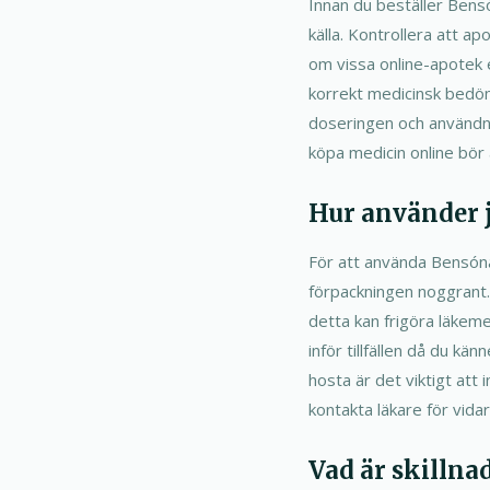
Innan du beställer Bensón
källa. Kontrollera att a
om vissa online-apotek 
korrekt medicinsk bedömn
doseringen och användnin
köpa medicin online bör a
Hur använder j
För att använda Bensónat
förpackningen noggrant.
detta kan frigöra läkem
inför tillfällen då du kä
hosta är det viktigt at
kontakta läkare för vida
Vad är skilln