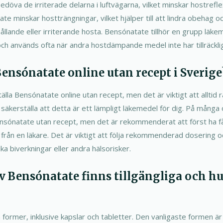
öva de irriterade delarna i luftvägarna, vilket minskar hostrefle
te minskar hostträngningar, vilket hjälper till att lindra obehag
ållande eller irriterande hosta. Bensónatate tillhör en grupp läke
h används ofta när andra hostdämpande medel inte har tillräcklig
ensónatate online utan recept i Sverige
eställa Bensónatate online utan recept, men det är viktigt att alltid 
säkerställa att detta är ett lämpligt läkemedel för dig. På många
nsónatate utan recept, men det är rekommenderat att först ha få
n från en läkare. Det är viktigt att följa rekommenderad dosering
ika biverkningar eller andra hälsorisker.
v Bensónatate finns tillgängliga och h
a former, inklusive kapslar och tabletter. Den vanligaste formen 