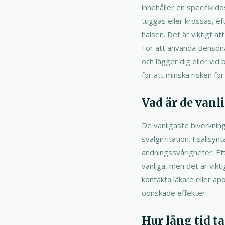
innehåller en specifik d
tuggas eller krossas, ef
halsen. Det är viktigt a
För att använda Bensónata
och lägger dig eller vi
för att minska risken för
Vad är de vanl
De vanligaste biverknin
svalgirritation. I sällsy
andningssvårigheter. Ef
vanliga, men det är vik
kontakta läkare eller ap
oönskade effekter.
Hur lång tid t