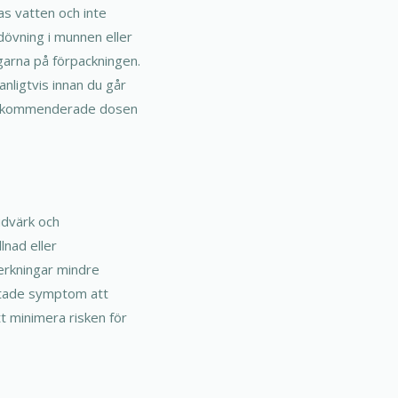
as vatten och inte
dövning i munnen eller
ngarna på förpackningen.
anligtvis innan du går
n rekommenderade dosen
udvärk och
llnad eller
verkningar mindre
äntade symptom att
tt minimera risken för