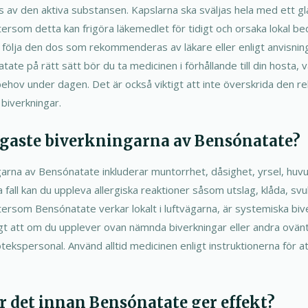
os av den aktiva substansen. Kapslarna ska sväljas hela med ett gl
tersom detta kan frigöra läkemedlet för tidigt och orsaka lokal be
tt följa den dos som rekommenderas av läkare eller enligt anvisni
te på rätt sätt bör du ta medicinen i förhållande till din hosta, v
d behov under dagen. Det är också viktigt att inte överskrida de
 biverkningar.
igaste biverkningarna av Bensónatate?
garna av Bensónatate inkluderar muntorrhet, dåsighet, yrsel, huv
nta fall kan du uppleva allergiska reaktioner såsom utslag, klåda, svu
tersom Bensónatate verkar lokalt i luftvägarna, är systemiska bi
tigt att om du upplever ovan nämnda biverkningar eller andra ov
otekspersonal. Använd alltid medicinen enligt instruktionerna för a
ar det innan Bensónatate ger effekt?