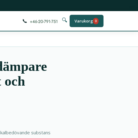
📞
🔍
Varukorg
0
tdämpare
t och
lokalbedövande substans