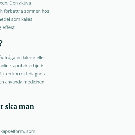
xen. Den aktiva
 och förbättra sömnen hos
medel som kallas
 effekt.
?
rådfråga en läkare eller
 online-apotek erbjuds
tt en korrekt diagnos
 och använda medicinen
ur ska man
är kapselform, som