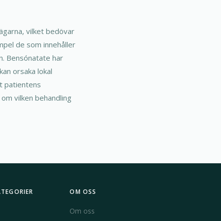
ägarna, vilket bedövar
mpel de som innehåller
n. Bensónatate har
kan orsaka lokal
t patientens
l om vilken behandling
ATEGORIER
OM OSS
Om oss