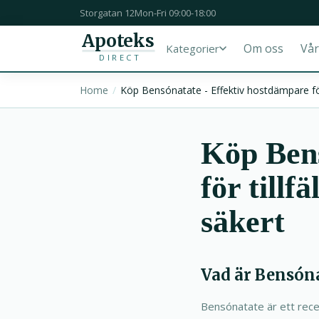
Storgatan 12
Mon-Fri 09:00-18:00
Apoteks
Om oss
Vår
Kategorier
DIRECT
Home
Köp Bensónatate - Effektiv hostdämpare för 
Köp Bens
för tillf
säkert
Vad är Bensóna
Bensónatate är ett rece