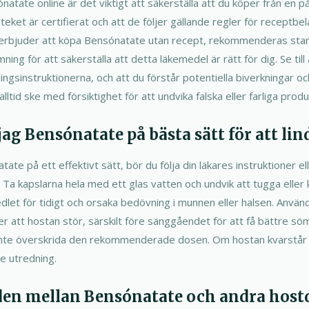
atate online är det viktigt att säkerställa att du köper från en på
poteket är certifierat och att de följer gällande regler för recept
erbjuder att köpa Bensónatate utan recept, rekommenderas starkt
ing för att säkerställa att detta läkemedel är rätt för dig. Se till
gsinstruktionerna, och att du förstår potentiella biverkningar och
lltid ske med försiktighet för att undvika falska eller farliga produ
ag Bensónatate på bästa sätt för att li
ate på ett effektivt sätt, bör du följa din läkares instruktioner el
 Ta kapslarna hela med ett glas vatten och undvik att tugga elle
edlet för tidigt och orsaka bedövning i munnen eller halsen. Anvä
nner att hostan stör, särskilt före sänggåendet för att få bättre sö
t inte överskrida den rekommenderade dosen. Om hostan kvarstår e
re utredning.
aden mellan Bensónatate och andra ho