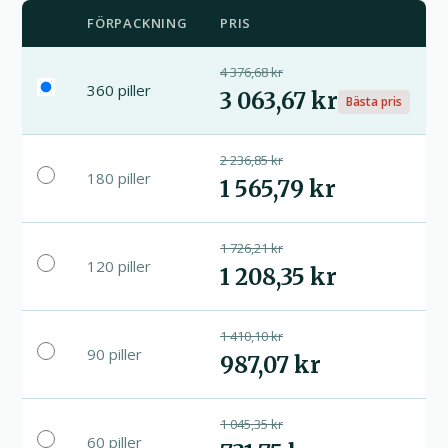
FÖRPACKNING
PRIS
4 376,68 kr
360 piller
3 063,67 kr
Bästa pris
2 236,85 kr
180 piller
1 565,79 kr
1 726,21 kr
120 piller
1 208,35 kr
1 410,10 kr
90 piller
987,07 kr
1 045,35 kr
60 piller