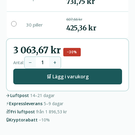
731,75 kr
607,66 kr
30 piller
425,36 kr
3 063,67 kr
−30%
−
+
Antal:
🛒 Lägg i varukorg
✈️
Luftpost
14–21
dagar
⚡
Expressleverans
5–9
dagar
🎁
Fri luftpost
från
1 896,53 kr
🔒
Kryptorabatt
−10%