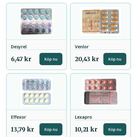
Desyrel
Venlor
6,47 kr
20,43 kr
Köp nu
Köp nu
Effexor
Lexapro
13,79 kr
10,21 kr
Köp nu
Köp nu