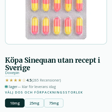
Köpa Sinequan utan recept i
Sverige
Doxepin
★★★★☆
4.5
(265
Recensioner
)
I lager
— klar för leverans idag
VÄLJ DOS OCH FÖRPACKNINGSSTORLEK
10mg
25mg
75mg