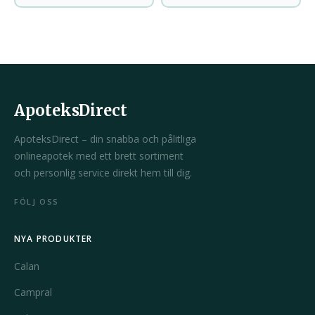
ApoteksDirect
ApoteksDirect – din snabba och pålitliga
onlineapotek med ett brett sortiment
och personlig service direkt hem till dig.
FÖLJ OSS
NYA PRODUKTER
Calan
Campral