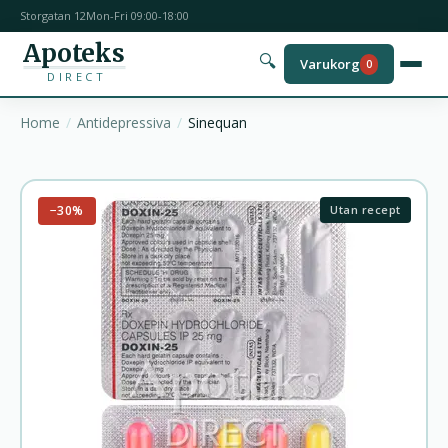
Storgatan 12
Mon-Fri 09:00-18:00
Apoteks
🔍
Varukorg
0
DIRECT
Home
Antidepressiva
Sinequan
−30%
Utan recept