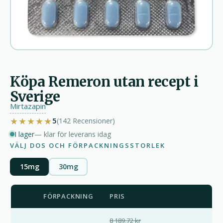
Köpa Remeron utan recept i
Sverige
Mirtazapin
★★★★★
5
(142
Recensioner
)
I lager
— klar för leverans idag
VÄLJ DOS OCH FÖRPACKNINGSSTORLEK
15mg
30mg
FÖRPACKNING
PRIS
8 189,72 kr