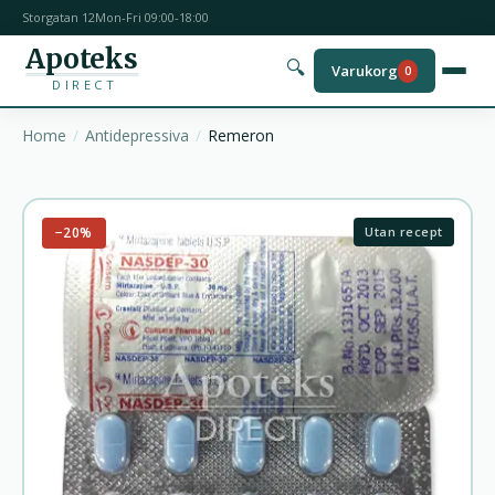
Storgatan 12
Mon-Fri 09:00-18:00
Apoteks
🔍
Varukorg
0
DIRECT
Home
Antidepressiva
Remeron
−20%
Utan recept