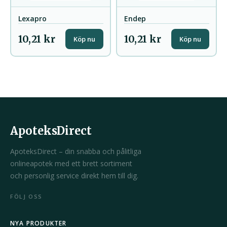
Lexapro
Endep
10,21 kr
10,21 kr
Köp nu
Köp nu
ApoteksDirect
ApoteksDirect – din snabba och pålitliga
onlineapotek med ett brett sortiment
och personlig service direkt hem till dig.
FÖLJ OSS
NYA PRODUKTER