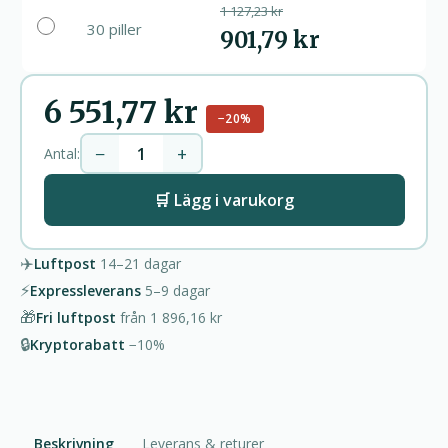
1 127,23 kr
30 piller
901,79 kr
6 551,77 kr
−20%
−
+
Antal:
🛒 Lägg i varukorg
✈️
Luftpost
14–21
dagar
⚡
Expressleverans
5–9
dagar
🎁
Fri luftpost
från
1 896,16 kr
🔒
Kryptorabatt
−10%
Beskrivning
Leverans & returer