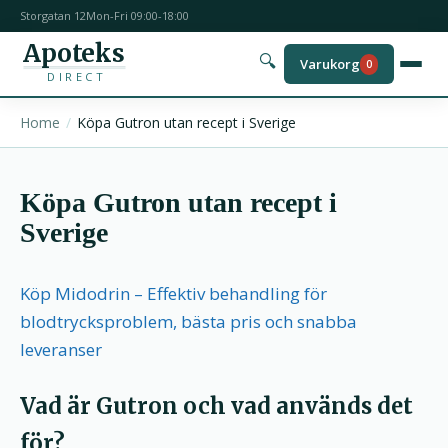
Storgatan 12
Mon-Fri 09:00-18:00
Apoteks
🔍
Varukorg
0
DIRECT
Home
Köpa Gutron utan recept i Sverige
Köpa Gutron utan recept i
Sverige
Köp Midodrin – Effektiv behandling för
blodtrycksproblem, bästa pris och snabba
leveranser
Vad är Gutron och vad används det
för?