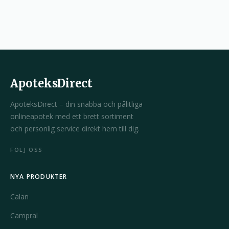
ApoteksDirect
ApoteksDirect – din snabba och pålitliga
onlineapotek med ett brett sortiment
och personlig service direkt hem till dig.
FÖLJ OSS
NYA PRODUKTER
Calan
Campral