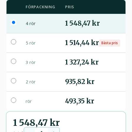
FÖRPACKNING
PRIS
1 548,47 kr
4 rör
1 514,44 kr
5 rör
Bästa pris
1 327,24 kr
3 rör
935,82 kr
2 rör
493,35 kr
rör
1 548,47 kr