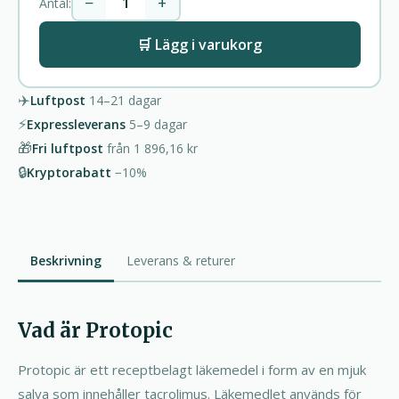
−
+
Antal:
🛒 Lägg i varukorg
✈️
Luftpost
14–21
dagar
⚡
Expressleverans
5–9
dagar
🎁
Fri luftpost
från
1 896,16 kr
🔒
Kryptorabatt
−10%
Beskrivning
Leverans & returer
Vad är Protopic
Protopic är ett receptbelagt läkemedel i form av en mjuk
salva som innehåller tacrolimus. Läkemedlet används för