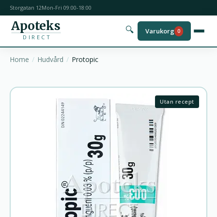
Storgatan 12
Mon-Fri 09:00-18:00
Apoteks
🔍
Varukorg
0
DIRECT
Home
Hudvård
Protopic
Utan recept