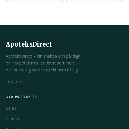
ApoteksDirect
ApoteksDirect – din snabba och pålitliga
onlineapotek med ett brett sortiment
och personlig service direkt hem till dig.
FÖLJ OSS
NYA PRODUKTER
Calan
Campral