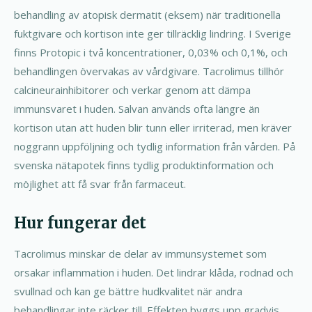
behandling av atopisk dermatit (eksem) när traditionella
fuktgivare och kortison inte ger tillräcklig lindring. I Sverige
finns Protopic i två koncentrationer, 0,03% och 0,1%, och
behandlingen övervakas av vårdgivare. Tacrolimus tillhör
calcineurainhibitorer och verkar genom att dämpa
immunsvaret i huden. Salvan används ofta längre än
kortison utan att huden blir tunn eller irriterad, men kräver
noggrann uppföljning och tydlig information från vården. På
svenska nätapotek finns tydlig produktinformation och
möjlighet att få svar från farmaceut.
Hur fungerar det
Tacrolimus minskar de delar av immunsystemet som
orsakar inflammation i huden. Det lindrar klåda, rodnad och
svullnad och kan ge bättre hudkvalitet när andra
behandlingar inte räcker till. Effekten byggs upp gradvis