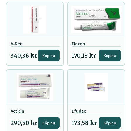
A-Ret
Elocon
340,36 kr
170,18 kr
Köp nu
Köp nu
Acticin
Efudex
290,50 kr
173,58 kr
Köp nu
Köp nu