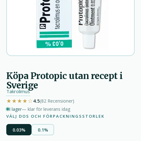
Köpa Protopic utan recept i
Sverige
Takrolimus
★★★★☆
4.5
(82
Recensioner
)
I lager
— klar för leverans idag
VÄLJ DOS OCH FÖRPACKNINGSSTORLEK
0.03%
0.1%