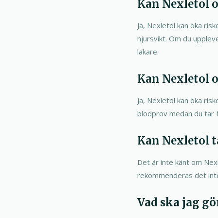
Kan Nexletol 
Ja, Nexletol kan öka ris
njursvikt. Om du upplev
läkare.
Kan Nexletol 
Ja, Nexletol kan öka ri
blodprov medan du tar N
Kan Nexletol t
Det är inte känt om Nexl
rekommenderas det inte 
Vad ska jag gö