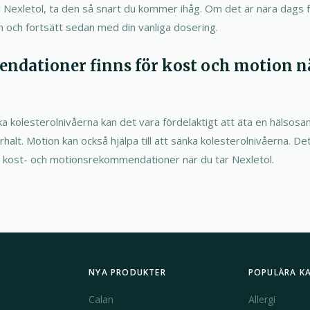
Nexletol, ta den så snart du kommer ihåg. Om det är nära dags 
och fortsätt sedan med din vanliga dosering.
ndationer finns för kost och motion n
sänka kolesterolnivåerna kan det vara fördelaktigt att äta en hälsos
halt. Motion kan också hjälpa till att sänka kolesterolnivåerna. Det
a kost- och motionsrekommendationer när du tar Nexletol.
NYA PRODUKTER
POPULÄRA K
Calan
Allergi