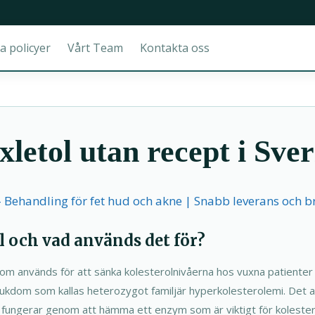
a policyer
Vårt Team
Kontakta oss
letol utan recept i Sver
ehandling för fet hud och akne | Snabb leverans och br
l och vad används det för?
som används för att sänka kolesterolnivåerna hos vuxna patienter
jukdom som kallas heterozygot familjär hyperkolesterolemi. Det a
ungerar genom att hämma ett enzym som är viktigt för kolestero