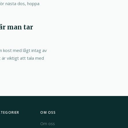
för nästa dos, hoppa
är man tar
am kost med lågt intag av
 är viktigt att tala med
ATEGORIER
OM OSS
Om oss