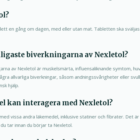
ol?
lett en gång om dagen, med eller utan mat. Tabletten ska sväljas 
nligaste biverkningarna av Nexletol?
garna av Nexletol är muskelsmärta, influensaliknande symtom, hu
gra allvarliga biverkningar, såsom andningssvårigheter eller svull
sk hjälp.
el kan interagera med Nexletol?
med vissa andra läkemedel, inklusive statiner och fibrater. Det är 
du tar innan du börjar ta Nexletol.