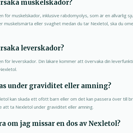
orsaka muskelskador?
ken för muskelskador, inklusive rabdomyolys, som är en allvarlig sj
er muskelsmärta eller svaghet medan du tar Nexletol, ska du ome
orsaka leverskador?
sken för leverskador. Din läkare kommer att övervaka din leverfun
exletol.
as under graviditet eller amning?
etol kan skada ett ofött barn eller om det kan passera över till b
att ta Nexletol under graviditet eller amning.
ra om jag missar en dos av Nexletol?