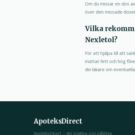
Om du missar en dos av 
över den missade dosen 
Vilka rekomme
Nexletol?
För att hjälpa till att 
mättat fett och hög fiber
din läkare om eventuell
ApoteksDirect
ApoteksDirect – din snabba och pålitliga