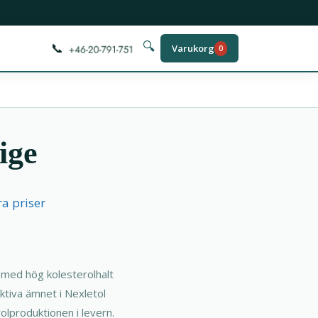
📞
🔍
Varukorg
0
ige
a priser
 med hög kolesterolhalt
ktiva ämnet i Nexletol
lproduktionen i levern.