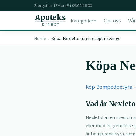
Storgatan 12
Mon-Fri 09:00-18:00
Apoteks
Om oss
Vår
Kategorier
DIRECT
Home
Köpa Nexletol utan recept i Sverige
Köpa Nex
Köp Bempedoesyra – B
Vad är Nexleto
Nexletol är en medicin 
eller med en genetisk s
är bempedoinsyra, som f