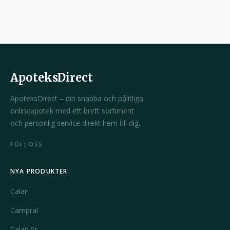
ApoteksDirect
ApoteksDirect – din snabba och pålitliga
onlineapotek med ett brett sortiment
och personlig service direkt hem till dig.
FÖLJ OSS
NYA PRODUKTER
Calan
Campral
Calan Sr