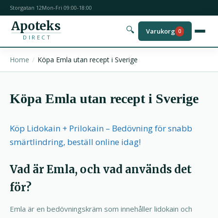
Storgatan 12
Mon-Fri 09:00-18:00
Apoteks
🔍
Varukorg
0
DIRECT
Home
Köpa Emla utan recept i Sverige
Köpa Emla utan recept i Sverige
Köp Lidokain + Prilokain – Bedövning för snabb
smärtlindring, beställ online idag!
Vad är Emla, och vad används det
för?
Emla är en bedövningskräm som innehåller lidokain och