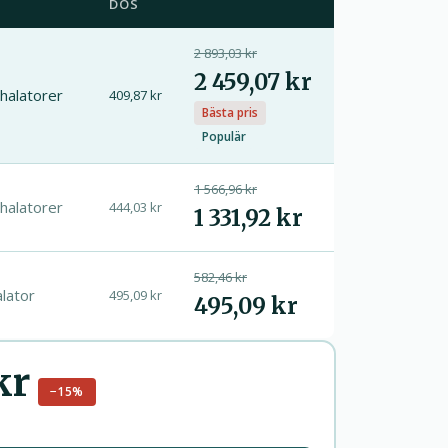
DOS
2 893,03 kr
2 459,07 kr
nhalatorer
409,87 kr
Bästa pris
Populär
1 566,96 kr
nhalatorer
444,03 kr
1 331,92 kr
582,46 kr
alator
495,09 kr
495,09 kr
kr
−15%