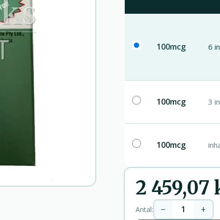
100mcg
6 i
100mcg
3 i
100mcg
inh
2 459,07 
−
+
Antal: