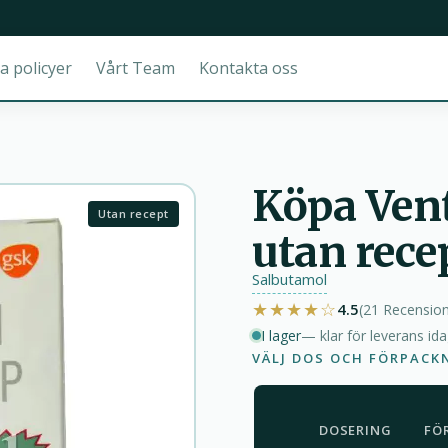
a policyer
Vårt Team
Kontakta oss
Köpa Vent
Utan recept
utan recep
Salbutamol
★★★★☆
4.5
(21
Recensio
I lager
— klar för leverans id
VÄLJ DOS OCH FÖRPACK
DOSERING
FÖ