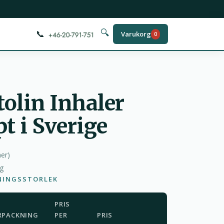
📞
🔍
Varukorg
0
olin Inhaler
t i Sverige
ner
)
ag
NINGSSTORLEK
PRIS
RPACKNING
PER
PRIS