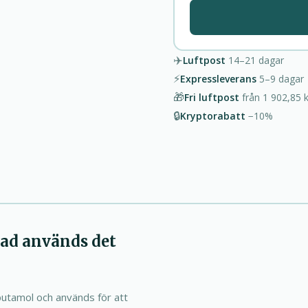
✈️
Luftpost
14–21
dagar
⚡
Expressleverans
5–9
dagar
🎁
Fri luftpost
från
1 902,85 k
🔒
Kryptorabatt
−10%
vad används det
lbutamol och används för att