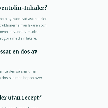
entolin-Inhaler?
lindra symtom vid astma eller
struktionerna från läkaren och
höver använda Ventolin-
ådgöra med sin läkare.
sar en dos av
an ta den så snart man
ta dos ska man hoppa över
er utan recept?