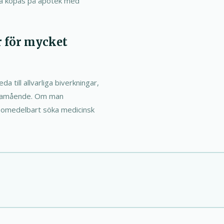
ara köpas på apotek med
 för mycket
a till allvarliga biverkningar,
 illamående. Om man
n omedelbart söka medicinsk