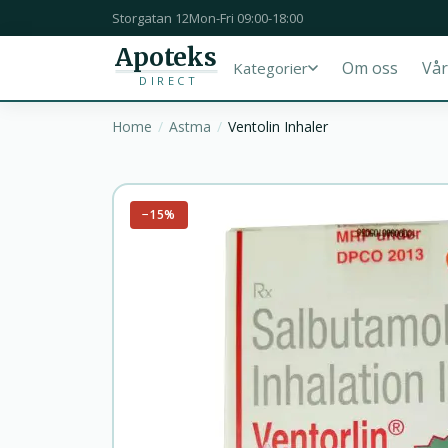
Storgatan 12
Mon-Fri 09:00-18:00
Apoteks
Om oss
Vår
Kategorier
DIRECT
Home
Astma
Ventolin Inhaler
−15%