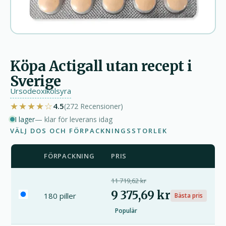
Köpa Actigall utan recept i
Sverige
Ursodeoxikolsyra
★★★★☆
4.5
(272
Recensioner
)
I lager
— klar för leverans idag
VÄLJ DOS OCH FÖRPACKNINGSSTORLEK
FÖRPACKNING
PRIS
11 719,62 kr
9 375,69 kr
180 piller
Bästa pris
Populär