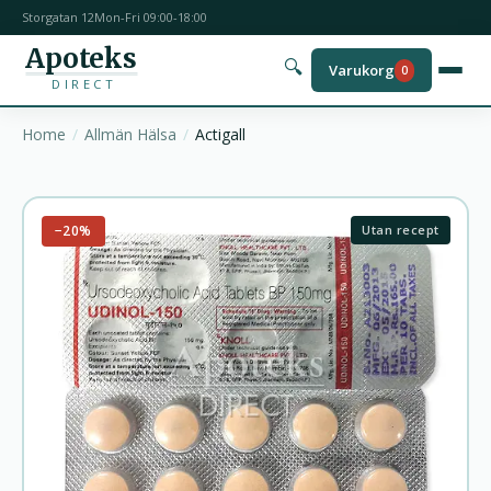
Storgatan 12
Mon-Fri 09:00-18:00
Apoteks
🔍
Varukorg
0
DIRECT
Home
Allmän Hälsa
Actigall
−20%
Utan recept