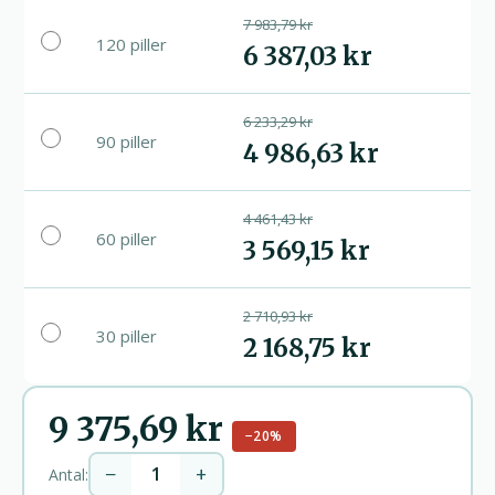
7 983,79 kr
120 piller
6 387,03 kr
6 233,29 kr
90 piller
4 986,63 kr
4 461,43 kr
60 piller
3 569,15 kr
2 710,93 kr
30 piller
2 168,75 kr
9 375,69 kr
−20%
−
+
Antal: