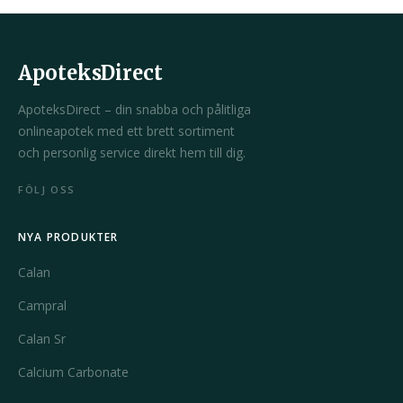
ApoteksDirect
ApoteksDirect – din snabba och pålitliga
onlineapotek med ett brett sortiment
och personlig service direkt hem till dig.
FÖLJ OSS
NYA PRODUKTER
Calan
Campral
Calan Sr
Calcium Carbonate