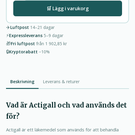
🛒 Lägg i varukorg
✈️
Luftpost
14–21
dagar
⚡
Expressleverans
5–9
dagar
🎁
Fri luftpost
från
1 902,85 kr
🔒
Kryptorabatt
−10%
Beskrivning
Leverans & returer
Vad är Actigall och vad används det
för?
Actigall är ett läkemedel som används för att behandla