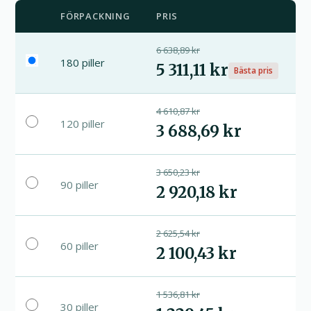
FÖRPACKNING
PRIS
6 638,89 kr
180 piller
5 311,11 kr
Bästa pris
4 610,87 kr
120 piller
3 688,69 kr
3 650,23 kr
90 piller
2 920,18 kr
2 625,54 kr
60 piller
2 100,43 kr
1 536,81 kr
30 piller