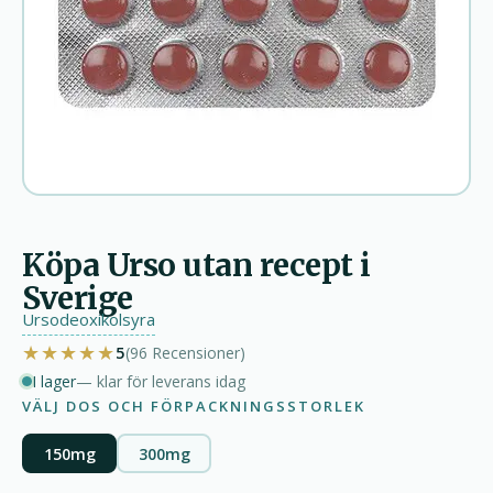
Köpa Urso utan recept i
Sverige
Ursodeoxikolsyra
★★★★★
5
(96
Recensioner
)
I lager
— klar för leverans idag
VÄLJ DOS OCH FÖRPACKNINGSSTORLEK
150mg
300mg