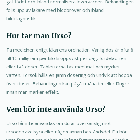
gallflödet och ibland normalisera levervärden. Behandlingen
följs upp av läkare med blodprover och ibland
bilddiagnostik.
Hur tar man Urso?
Ta medicinen enligt läkarens ordination. Vanlig dos är ofta 8
till 15 milligram per kilo kroppsvikt per dag, fördelad i en
eller två doser. Tabletterna tas med mat och mycket
vatten. Försök hålla en jämn dosering och undvik att hoppa
över doser. Behandlingen kan pågå i månader eller längre
innan man märker effekt.
Vem bör inte använda Urso?
Urso får inte användas om du är överkänslig mot
ursodeoxikolsyra eller någon annan beståndsdel. Du bör
vara försiktig om du har gallgångsförträngningar, allvarlig