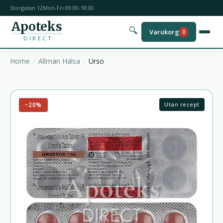
Storgatan 12
Mon-Fri 09:00-18:00
Apoteks
🔍
Varukorg
0
DIRECT
Home
Allmän Hälsa
Urso
−20%
Utan recept