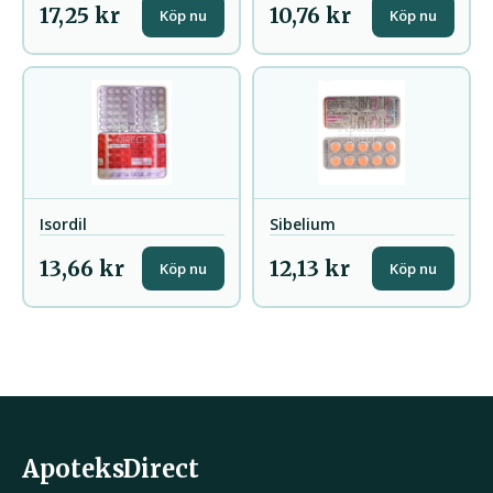
17,25 kr
10,76 kr
Köp nu
Köp nu
Isordil
Sibelium
13,66 kr
12,13 kr
Köp nu
Köp nu
ApoteksDirect