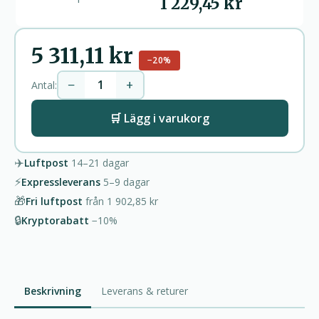
1 229,45 kr
5 311,11 kr
−20%
−
+
Antal:
🛒 Lägg i varukorg
✈️
Luftpost
14–21
dagar
⚡
Expressleverans
5–9
dagar
🎁
Fri luftpost
från
1 902,85 kr
🔒
Kryptorabatt
−10%
Beskrivning
Leverans & returer