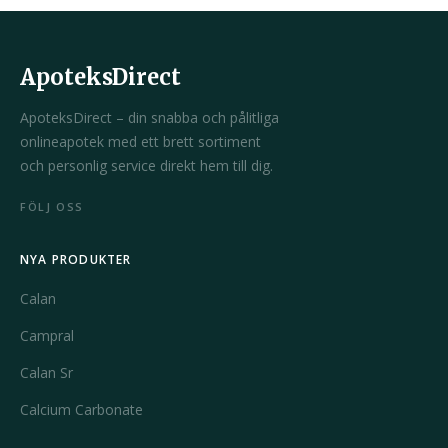
ApoteksDirect
ApoteksDirect – din snabba och pålitliga
onlineapotek med ett brett sortiment
och personlig service direkt hem till dig.
FÖLJ OSS
NYA PRODUKTER
Calan
Campral
Calan Sr
Calcium Carbonate