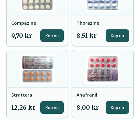
Compazine
Thorazine
9,70 kr
8,51 kr
Köp nu
Köp nu
Strattera
Anafranil
12,26 kr
8,00 kr
Köp nu
Köp nu