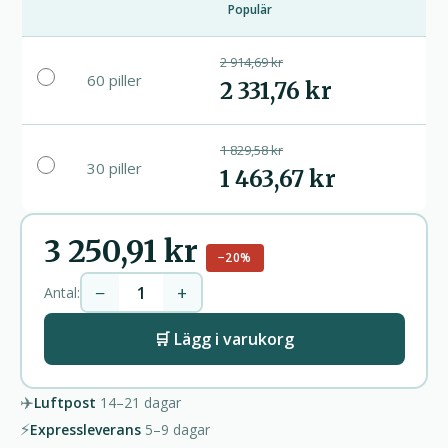
Populär
2 914,69 kr
60 piller
2 331,76 kr
1 829,58 kr
30 piller
1 463,67 kr
3 250,91 kr
−20%
−
+
Antal:
🛒 Lägg i varukorg
✈️
Luftpost
14–21
dagar
⚡
Expressleverans
5–9
dagar