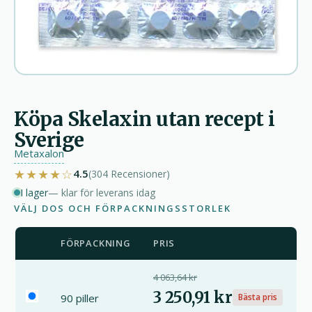
Köpa Skelaxin utan recept i
Sverige
Metaxalon
★★★★☆
4.5
(304
Recensioner
)
I lager
— klar för leverans idag
VÄLJ DOS OCH FÖRPACKNINGSSTORLEK
FÖRPACKNING
PRIS
4 063,64 kr
3 250,91 kr
90 piller
Bästa pris