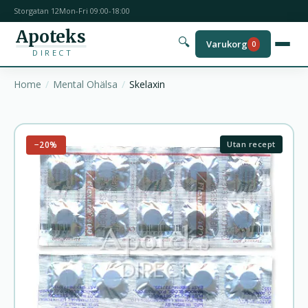
Storgatan 12
Mon-Fri 09:00-18:00
Apoteks
🔍
Varukorg
0
DIRECT
Home
Mental Ohälsa
Skelaxin
−20%
Utan recept