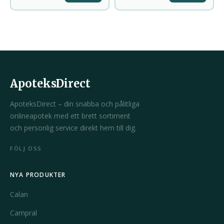
ApoteksDirect
ApoteksDirect – din snabba och pålitliga
onlineapotek med ett brett sortiment
och personlig service direkt hem till dig.
FÖLJ OSS
NYA PRODUKTER
Calan
Campral