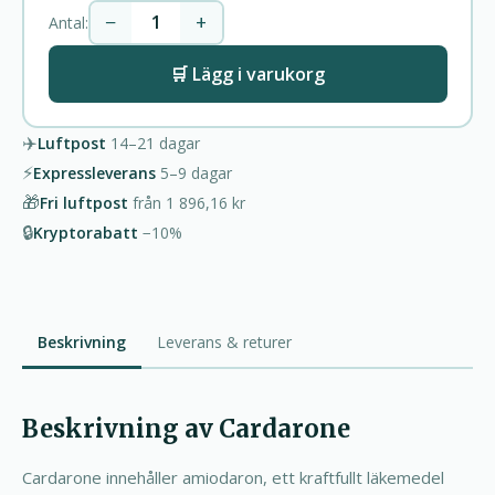
−
+
Antal:
🛒 Lägg i varukorg
✈️
Luftpost
14–21
dagar
⚡
Expressleverans
5–9
dagar
🎁
Fri luftpost
från
1 896,16 kr
🔒
Kryptorabatt
−10%
Beskrivning
Leverans & returer
Beskrivning av Cardarone
Cardarone innehåller amiodaron, ett kraftfullt läkemedel