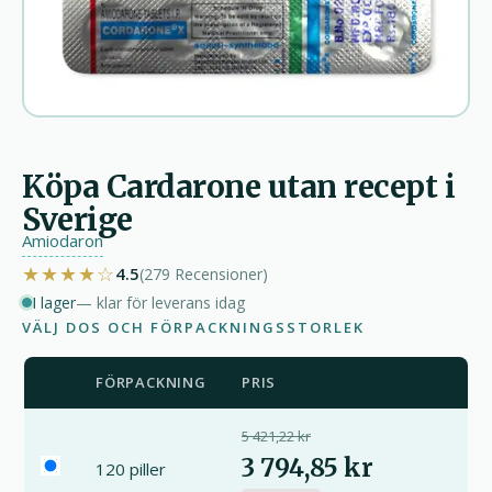
Köpa Cardarone utan recept i
Sverige
Amiodaron
★★★★☆
4.5
(279
Recensioner
)
I lager
— klar för leverans idag
VÄLJ DOS OCH FÖRPACKNINGSSTORLEK
FÖRPACKNING
PRIS
5 421,22 kr
3 794,85 kr
120 piller