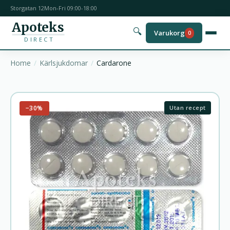
Storgatan 12
Mon-Fri 09:00-18:00
Apoteks
🔍
Varukorg
0
DIRECT
Home
Kärlsjukdomar
Cardarone
−30%
Utan recept