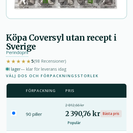
Köpa Coversyl utan recept i
Sverige
Perindopril
★★★★★
5
(98
Recensioner
)
I lager
— klar för leverans idag
VÄLJ DOS OCH FÖRPACKNINGSSTORLEK
FÖRPACKNING
PRIS
2 812,66 kr
2 390,76 kr
90 piller
Bästa pris
Populär