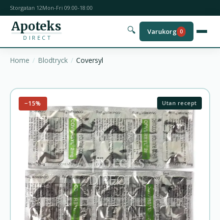
Storgatan 12
Mon-Fri 09:00-18:00
Apoteks
🔍
Varukorg
0
DIRECT
Home
Blodtryck
Coversyl
−15%
Utan recept