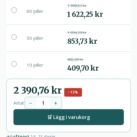
1 908,53 kr
60 piller
1 622,25 kr
1 004,39 kr
30 piller
853,73 kr
482,00 kr
10 piller
409,70 kr
2 390,76 kr
−15%
−
+
Antal:
🛒 Lägg i varukorg
✈️
Luftpost
14–21
dagar