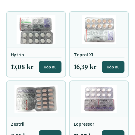
Hytrin
Toprol Xl
17,08 kr
16,39 kr
Köp nu
Köp nu
Zestril
Lopressor