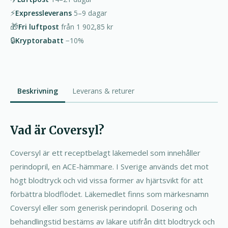
⚡
Expressleverans
5–9
dagar
🎁
Fri luftpost
från
1 902,85 kr
🔒
Kryptorabatt
−10%
Beskrivning
Leverans & returer
Vad är Coversyl?
Coversyl är ett receptbelagt läkemedel som innehåller
perindopril, en ACE-hämmare. I Sverige används det mot
högt blodtryck och vid vissa former av hjärtsvikt för att
förbättra blodflödet. Läkemedlet finns som märkesnamn
Coversyl eller som generisk perindopril. Dosering och
behandlingstid bestäms av läkare utifrån ditt blodtryck och