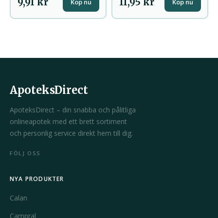
9,91 kr
11,95 kr
Köp nu
Köp nu
ApoteksDirect
ApoteksDirect – din snabba och pålitliga
onlineapotek med ett brett sortiment
och personlig service direkt hem till dig.
FÖLJ OSS
NYA PRODUKTER
Calan
Campral