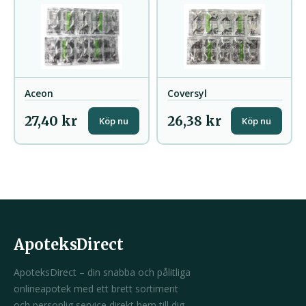
Aceon
Coversyl
27,40 kr
26,38 kr
Köp nu
Köp nu
ApoteksDirect
ApoteksDirect – din snabba och pålitliga
onlineapotek med ett brett sortiment
och personlig service direkt hem till dig.