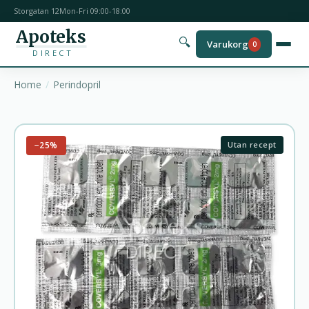
Storgatan 12
Mon-Fri 09:00-18:00
Apoteks
🔍
Varukorg
0
DIRECT
Home
Perindopril
−25%
Utan recept