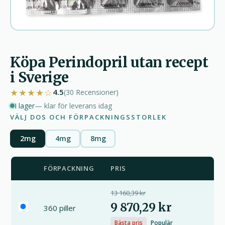
Köpa Perindopril utan recept
i Sverige
★★★★☆
4.5
(30
Recensioner
)
I lager
— klar för leverans idag
VÄLJ DOS OCH FÖRPACKNINGSSTORLEK
2mg
4mg
8mg
FÖRPACKNING
PRIS
13 160,39 kr
9 870,29 kr
360 piller
Bästa pris
Populär