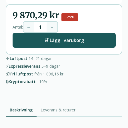
9 870,29 kr
−25%
−
+
Antal:
🛒 Lägg i varukorg
✈️
Luftpost
14–21
dagar
⚡
Expressleverans
5–9
dagar
🎁
Fri luftpost
från
1 896,16 kr
🔒
Kryptorabatt
−10%
Beskrivning
Leverans & returer