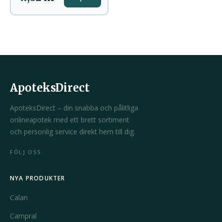
ApoteksDirect
ApoteksDirect – din snabba och pålitliga
onlineapotek med ett brett sortiment
och personlig service direkt hem till dig.
FÖLJ OSS
NYA PRODUKTER
Calan
Campral