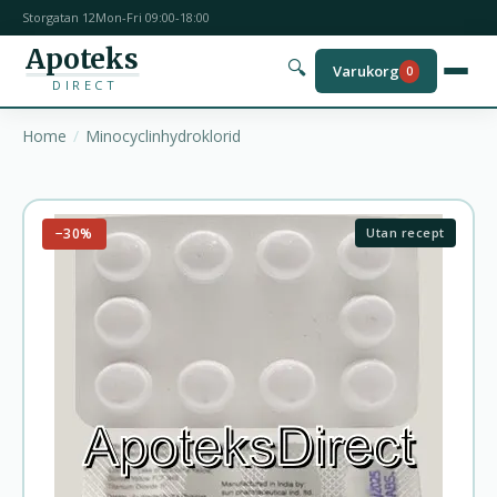
Storgatan 12
Mon-Fri 09:00-18:00
Apoteks
🔍
Varukorg
0
DIRECT
Home
Minocyclinhydroklorid
−30%
Utan recept