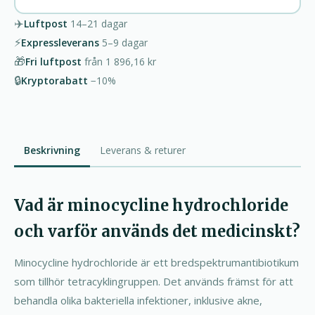
✈️
Luftpost
14–21
dagar
⚡
Expressleverans
5–9
dagar
🎁
Fri luftpost
från
1 896,16 kr
🔒
Kryptorabatt
−10%
Beskrivning
Leverans & returer
Vad är minocycline hydrochloride
och varför används det medicinskt?
Minocycline hydrochloride är ett bredspektrumantibiotikum
som tillhör tetracyklingruppen. Det används främst för att
behandla olika bakteriella infektioner, inklusive akne,