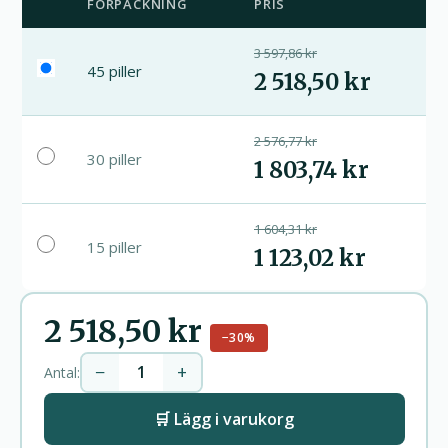
FÖRPACKNING
PRIS
3 597,86 kr
45 piller
2 518,50 kr
2 576,77 kr
30 piller
1 803,74 kr
1 604,31 kr
15 piller
1 123,02 kr
2 518,50 kr
−30%
−
+
Antal:
🛒 Lägg i varukorg