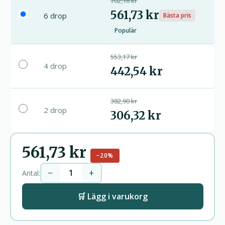
702,16 kr
561,73 kr
6 drop
Bästa pris
Populär
553,17 kr
4 drop
442,54 kr
382,90 kr
2 drop
306,32 kr
561,73 kr
−20%
−
+
Antal:
🛒 Lägg i varukorg