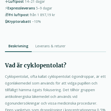
✈️
Luftpost
14–21
dagar
⚡
Expressleverans
5–9
dagar
🎁
Fri luftpost
från
1 897,19 kr
🔒
Kryptorabatt
−10%
Beskrivning
Leverans & returer
Vad är cyklopentolat?
Cyklopentolat, ofta kallat cyklopentolat ögondroppar, är ett
ögonläkemedel som används för att vidga pupillen och
tillfälligt hämma ögats fokusering. Det tillhör gruppen
antikolinergiska läkemedel och används vid
ögonundersökningar och vissa medicinska procedurer.
Finns vanligtvis som dropplösning i koncentrationerna 0,5%