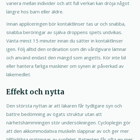
variera mellan individer och att full verkan kan dröja något
längre hos barn eller äldre.
Innan appliceringen bör kontaktlinser tas ur och snabba,
snabba beröringar av själva droppens spets undvikas.
Vänta minst 15 minuter innan du sätter in kontaktlinser
igen. Följ alltid den ordination som din vårdgivare lämnar
och använd endast den mängd som angetts. Kör inte bil
eller hantera farliga maskiner om synen är påverkad av
läkemedlet.
Effekt och nytta
Den största nyttan är att läkaren får tydligare syn och
bättre bedömning av ögats struktur utan att
närhetshämmningen stör undersökningen. Cycloplegin gör
att den akkommodativa muskeln slappnar av och ger mer
tillförlitliga mätningar av synfelet. Patienten får ofta en mer