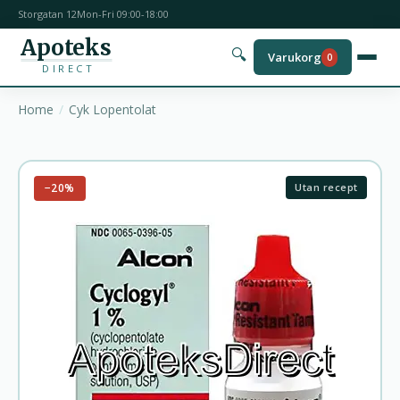
Storgatan 12
Mon-Fri 09:00-18:00
Apoteks
🔍
Varukorg
0
DIRECT
Home
Cyk Lopentolat
−20%
Utan recept