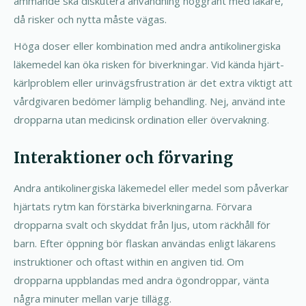
ammande ska diskutera användning noggrant med läkare,
då risker och nytta måste vägas.
Höga doser eller kombination med andra antikolinergiska
läkemedel kan öka risken för biverkningar. Vid kända hjärt-
kärlproblem eller urinvägsfrustration är det extra viktigt att
vårdgivaren bedömer lämplig behandling. Nej, använd inte
dropparna utan medicinsk ordination eller övervakning.
Interaktioner och förvaring
Andra antikolinergiska läkemedel eller medel som påverkar
hjärtats rytm kan förstärka biverkningarna. Förvara
dropparna svalt och skyddat från ljus, utom räckhåll för
barn. Efter öppning bör flaskan användas enligt läkarens
instruktioner och oftast within en angiven tid. Om
dropparna uppblandas med andra ögondroppar, vänta
några minuter mellan varje tillägg.