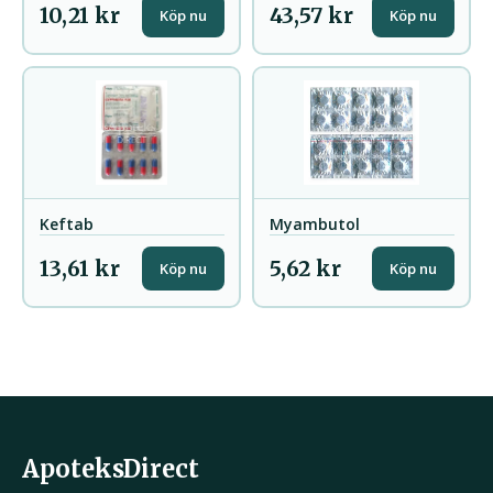
10,21 kr
43,57 kr
Köp nu
Köp nu
Keftab
Myambutol
13,61 kr
5,62 kr
Köp nu
Köp nu
ApoteksDirect