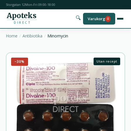
Storgatan 12
Mon-Fri 09:00-18:00
Apoteks
🔍
Varukorg
0
DIRECT
Home
Antibiotika
Minomycin
−30%
Utan recept