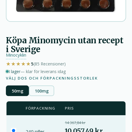
Köpa Minomycin utan recept
i Sverige
Minocyklin
★★★★★
5
(85
Recensioner
)
I lager
— klar för leverans idag
VÄLJ DOS OCH FÖRPACKNINGSSTORLEK
50mg
100mg
FÖRPACKNING
PRIS
14 367,84 kr
10 057,49 kr
240 piller