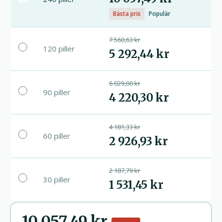
Bästa pris
Populär
7 560,63 kr
120 piller
5 292,44 kr
6 029,00 kr
90 piller
4 220,30 kr
4 181,33 kr
60 piller
2 926,93 kr
2 187,79 kr
30 piller
1 531,45 kr
10 057,49 kr