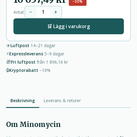
−30%
−
+
Antal:
🛒 Lägg i varukorg
✈️
Luftpost
14–21
dagar
⚡
Expressleverans
5–9
dagar
🎁
Fri luftpost
från
1 896,16 kr
🔒
Kryptorabatt
−10%
Beskrivning
Leverans & returer
Om Minomycin