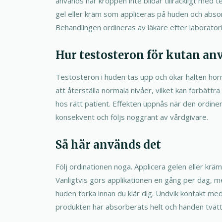
används när kroppen inte bildar tillräckligt med 
gel eller kräm som appliceras på huden och abso
Behandlingen ordineras av läkare efter laborator
Hur testosteron för kutan a
Testosteron i huden tas upp och ökar halten hormo
att återställa normala nivåer, vilket kan förbättra
hos rätt patient. Effekten uppnås när den ordi
konsekvent och följs noggrant av vårdgivare.
Så här används det
Följ ordinationen noga. Applicera gelen eller krä
Vanligtvis görs applikationen en gång per dag, m
huden torka innan du klär dig. Undvik kontakt med
produkten har absorberats helt och handen tvätta