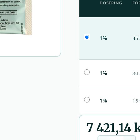
DOSERING
FÖ
1%
45 
1%
30 
1%
15 
7 421,14 