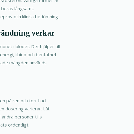
testosteron. Vanliga former är
rberas långsamt.
ieprov och klinisk bedömning.
nvändning verkar
net i blodet. Det hjälper till
 energi, libido och bentäthet
nerade mängden används
men på ren och torr hud.
en dosering varierar. Låt
 andra personer tills
ts ordentligt.