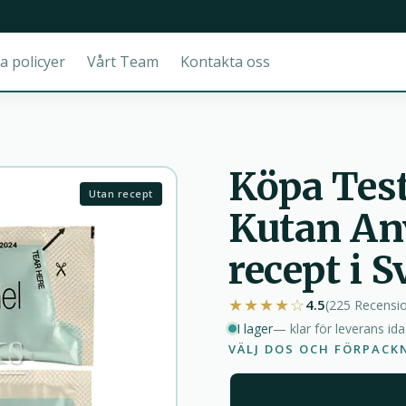
a policyer
Vårt Team
Kontakta oss
Köpa Test
Utan recept
Kutan An
recept i S
★★★★☆
4.5
(225
Recensi
I lager
— klar för leverans id
VÄLJ DOS OCH FÖRPACK