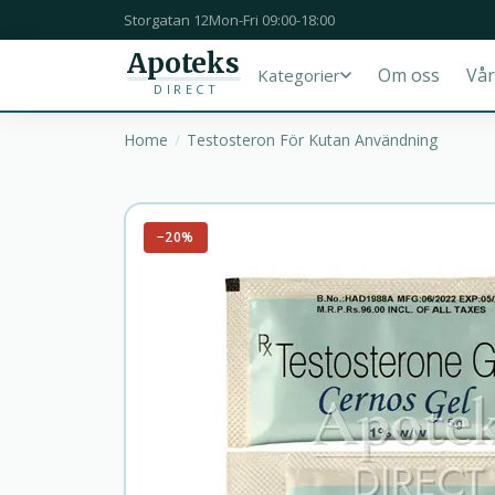
Storgatan 12
Mon-Fri 09:00-18:00
Apoteks
Om oss
Vår
Kategorier
DIRECT
Home
Testosteron För Kutan Användning
−20%