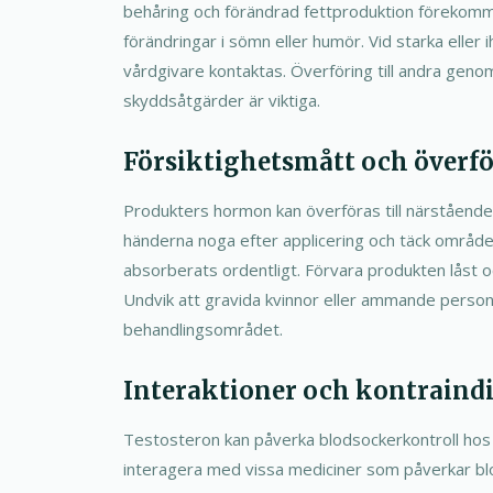
behåring och förändrad fettproduktion förekomme
förändringar i sömn eller humör. Vid starka eller 
vårdgivare kontaktas. Överföring till andra geno
skyddsåtgärder är viktiga.
Försiktighetsmått och överf
Produkters hormon kan överföras till närstående
händerna noga efter applicering och täck området
absorberats ordentligt. Förvara produkten låst oc
Undvik att gravida kvinnor eller ammande perso
behandlingsområdet.
Interaktioner och kontraind
Testosteron kan påverka blodsockerkontroll ho
interagera med vissa mediciner som påverkar blo