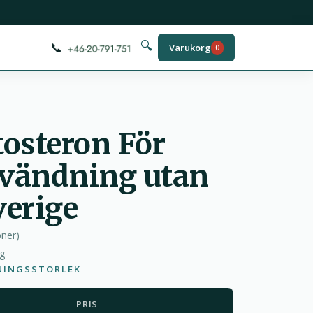
📞
🔍
Varukorg
0
osteron För
vändning utan
verige
oner
)
ag
NINGSSTORLEK
PRIS