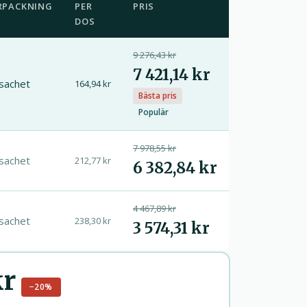
RPACKNING
PER
PRIS
DOS
9 276,43 kr
7 421,14 kr
sachet
164,94 kr
Bästa pris
Populär
7 978,55 kr
sachet
212,77 kr
6 382,84 kr
4 467,89 kr
sachet
238,30 kr
3 574,31 kr
kr
−20%