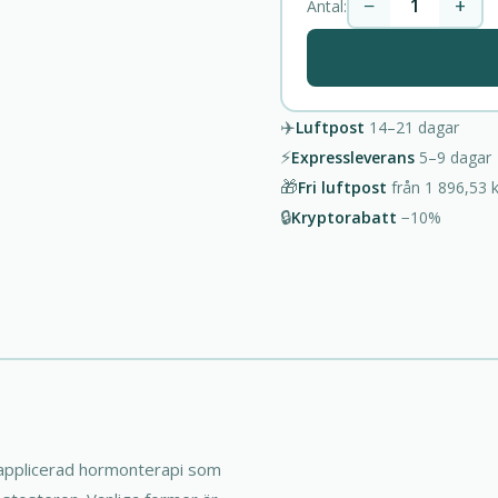
−
+
Antal:
✈️
Luftpost
14–21
dagar
⚡
Expressleverans
5–9
dagar
🎁
Fri luftpost
från
1 896,53 k
🔒
Kryptorabatt
−10%
 applicerad hormonterapi som