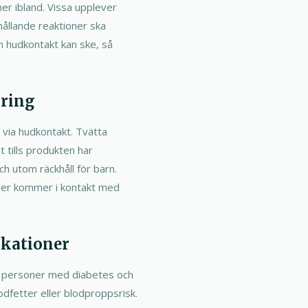
r ibland. Vissa upplever
ihållande reaktioner ska
m hudkontakt kan ske, så
öring
 via hudkontakt. Tvätta
 tills produkten har
h utom räckhåll för barn.
ner kommer i kontakt med
ikationer
s personer med diabetes och
dfetter eller blodproppsrisk.