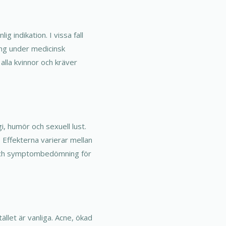
g indikation. I vissa fall
ng under medicinsk
 alla kvinnor och kräver
, humör och sexuell lust.
 Effekterna varierar mellan
v och symptombedömning för
tället är vanliga. Acne, ökad