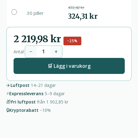
432,42 kr
30 piller
324,31 kr
2 219,98 kr
−25%
−
+
Antal:
🛒 Lägg i varukorg
✈️
Luftpost
14–21
dagar
⚡
Expressleverans
5–9
dagar
🎁
Fri luftpost
från
1 902,85 kr
🔒
Kryptorabatt
−10%