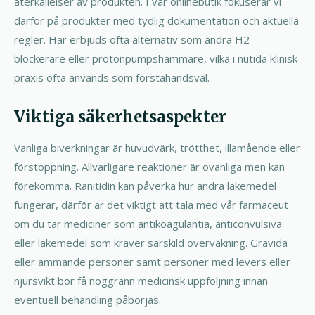
återkallelser av produkten. I vår onlinebutik fokuserar vi
därför på produkter med tydlig dokumentation och aktuella
regler. Här erbjuds ofta alternativ som andra H2-
blockerare eller protonpumpshämmare, vilka i nutida klinisk
praxis ofta används som förstahandsval.
Viktiga säkerhetsaspekter
Vanliga biverkningar är huvudvärk, trötthet, illamående eller
förstoppning. Allvarligare reaktioner är ovanliga men kan
förekomma. Ranitidin kan påverka hur andra läkemedel
fungerar, därför är det viktigt att tala med vår farmaceut
om du tar mediciner som antikoagulantia, anticonvulsiva
eller läkemedel som kräver särskild övervakning. Gravida
eller ammande personer samt personer med levers eller
njursvikt bör få noggrann medicinsk uppföljning innan
eventuell behandling påbörjas.