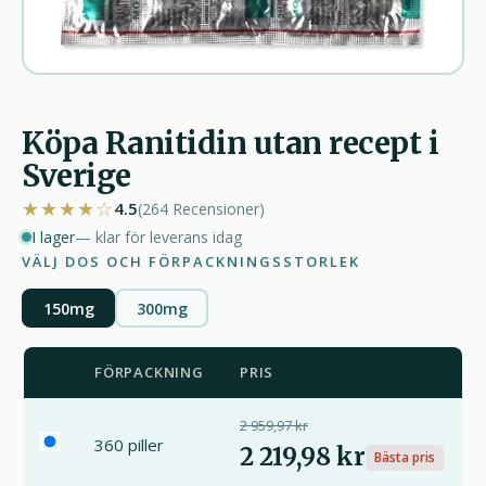
Köpa Ranitidin utan recept i
Sverige
★★★★☆
4.5
(264
Recensioner
)
I lager
— klar för leverans idag
VÄLJ DOS OCH FÖRPACKNINGSSTORLEK
150mg
300mg
FÖRPACKNING
PRIS
2 959,97 kr
360 piller
2 219,98 kr
Bästa pris