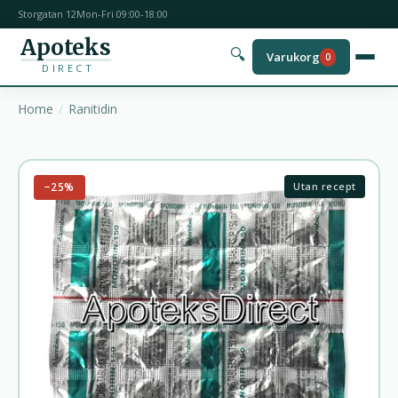
Storgatan 12
Mon-Fri 09:00-18:00
Apoteks
🔍
Varukorg
0
DIRECT
Home
Ranitidin
−25%
Utan recept