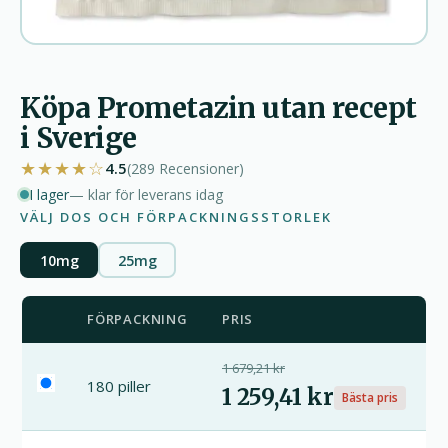
Köpa Prometazin utan recept
i Sverige
★★★★☆
4.5
(289
Recensioner
)
I lager
— klar för leverans idag
VÄLJ DOS OCH FÖRPACKNINGSSTORLEK
10mg
25mg
FÖRPACKNING
PRIS
1 679,21 kr
180 piller
1 259,41 kr
Bästa pris