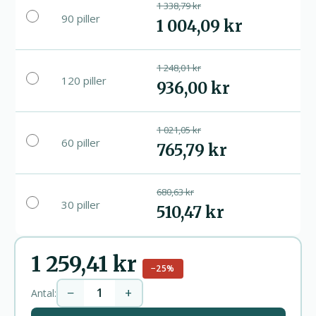
1 338,79 kr
90 piller
1 004,09 kr
1 248,01 kr
120 piller
936,00 kr
1 021,05 kr
60 piller
765,79 kr
680,63 kr
30 piller
510,47 kr
1 259,41 kr
−25%
−
+
Antal: