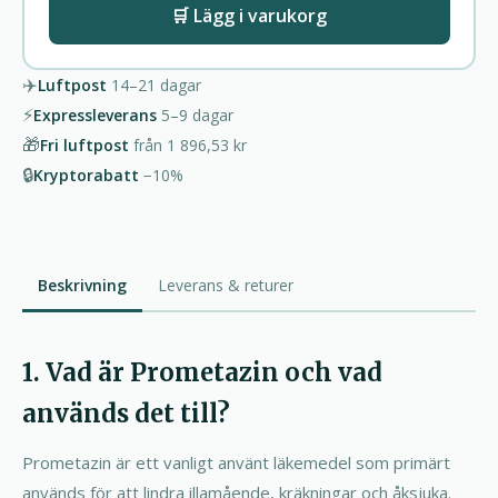
🛒 Lägg i varukorg
✈️
Luftpost
14–21
dagar
⚡
Expressleverans
5–9
dagar
🎁
Fri luftpost
från
1 896,53 kr
🔒
Kryptorabatt
−10%
Beskrivning
Leverans & returer
1. Vad är Prometazin och vad
används det till?
Prometazin är ett vanligt använt läkemedel som primärt
används för att lindra illamående, kräkningar och åksjuka.