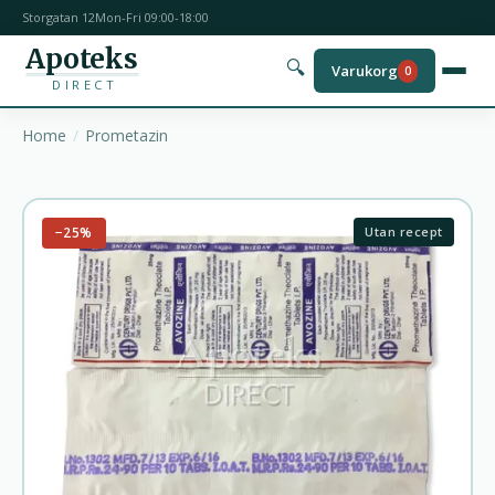
Storgatan 12
Mon-Fri 09:00-18:00
Apoteks
🔍
Varukorg
0
DIRECT
Home
Prometazin
−25%
Utan recept