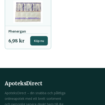
Phenergan
6,98 kr
Köp nu
ApoteksDirect
ApoteksDirect – din snabba och pålitliga
onlineapotek med ett brett sortiment
och personlig service direkt hem till dig.