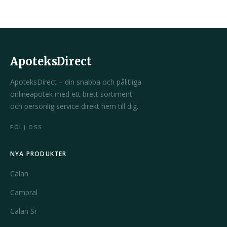
ApoteksDirect
ApoteksDirect – din snabba och pålitliga
onlineapotek med ett brett sortiment
och personlig service direkt hem till dig.
FÖLJ OSS
NYA PRODUKTER
Calan
Campral
Calan Sr