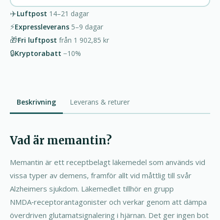
✈️
Luftpost
14–21
dagar
⚡
Expressleverans
5–9
dagar
🎁
Fri luftpost
från
1 902,85 kr
🔒
Kryptorabatt
−10%
Beskrivning
Leverans & returer
Vad är memantin?
Memantin är ett receptbelagt läkemedel som används vid
vissa typer av demens, framför allt vid måttlig till svår
Alzheimers sjukdom. Läkemedlet tillhör en grupp
NMDA‑receptorantagonister och verkar genom att dämpa
överdriven glutamatsignalering i hjärnan. Det ger ingen bot