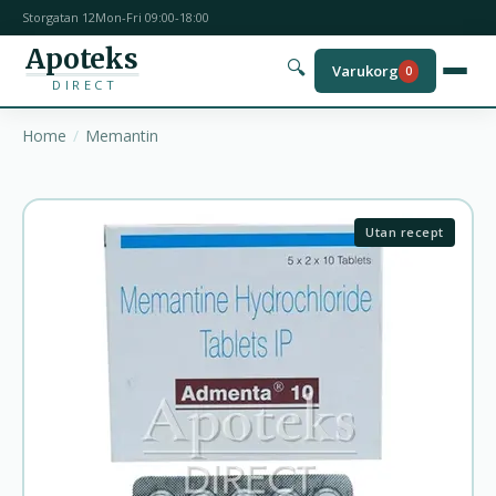
Storgatan 12
Mon-Fri 09:00-18:00
Apoteks
🔍
Varukorg
0
DIRECT
Home
Memantin
Utan recept