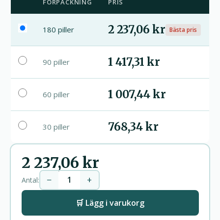
FÖRPACKNING
PRIS
2 237,06 kr
180 piller
Bästa pris
1 417,31 kr
90 piller
1 007,44 kr
60 piller
768,34 kr
30 piller
2 237,06 kr
−
+
Antal:
🛒 Lägg i varukorg