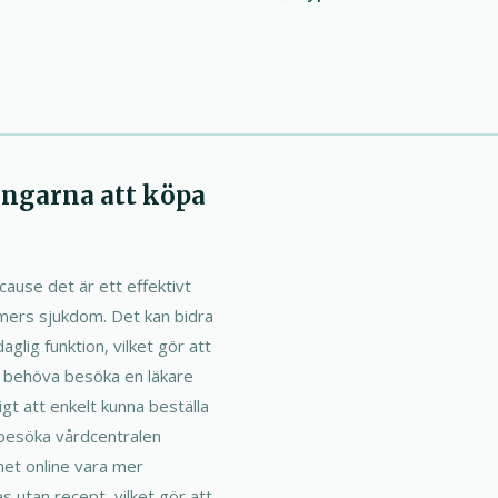
ingarna att köpa
cause det är ett effektivt
eimers sjukdom. Det kan bidra
aglig funktion, vilket gör att
tt behöva besöka en läkare
gt att enkelt kunna beställa
 besöka vårdcentralen
het online vara mer
s utan recept, vilket gör att