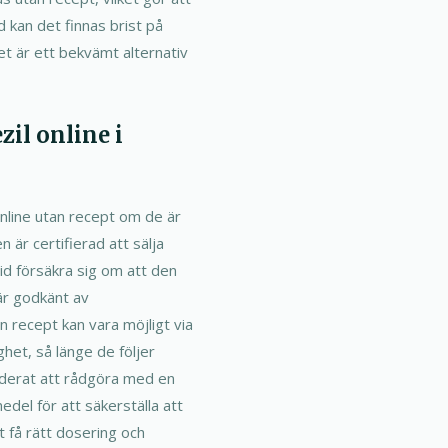
nd kan det finnas brist på
rnet är ett bekvämt alternativ
zil online i
online utan recept om de är
 är certifierad att sälja
tid försäkra sig om att den
är godkänt av
 recept kan vara möjligt via
het, så länge de följer
nderat att rådgöra med en
del för att säkerställa att
tt få rätt dosering och