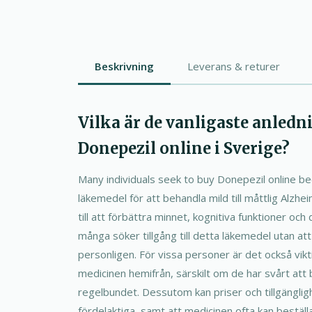
Beskrivning
Leverans & returer
Vilka är de vanligaste anledn
Donepezil online i Sverige?
Many individuals seek to buy Donepezil online be
läkemedel för att behandla mild till måttlig Alzh
till att förbättra minnet, kognitiva funktioner och d
många söker tillgång till detta läkemedel utan a
personligen. För vissa personer är det också vikti
medicinen hemifrån, särskilt om de har svårt att
regelbundet. Dessutom kan priser och tillgänglig
fördelaktiga, samt att medicinen ofta kan beställa