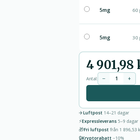
5mg
60 
5mg
30 
4 901,98 
−
+
Antal:
✈️
Luftpost
14–21
dagar
⚡
Expressleverans
5–9
dagar
🎁
Fri luftpost
från
1 896,53 k
🔒
Kryptorabatt
−10%