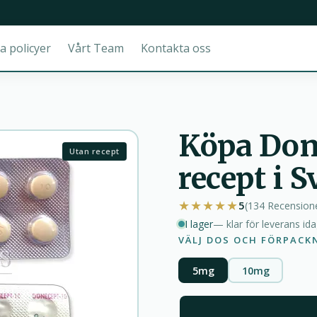
a policyer
Vårt Team
Kontakta oss
Köpa Don
Utan recept
recept i S
★★★★★
5
(134
Recension
I lager
— klar för leverans id
VÄLJ DOS OCH FÖRPACK
5mg
10mg