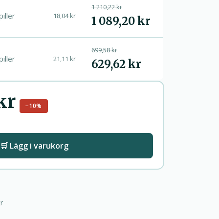
1 210,22 kr
piller
18,04 kr
1 089,20 kr
699,58 kr
piller
21,11 kr
629,62 kr
kr
−10%
🛒 Lägg i varukorg
r