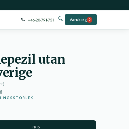
📞
🔍
Varukorg
0
epezil utan
verige
er
)
ag
NINGSSTORLEK
PRIS