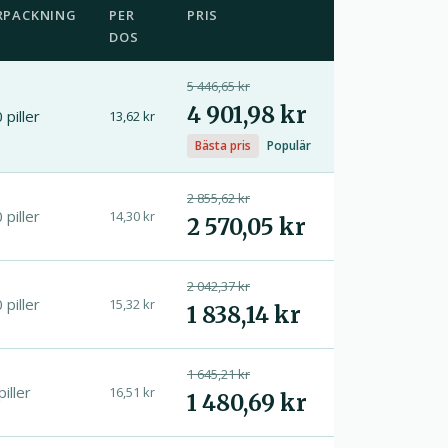
RPACKNING
PER
PRIS
DOS
5 446,65 kr
4 901,98 kr
 piller
13,62 kr
Bästa pris
Populär
2 855,62 kr
 piller
14,30 kr
2 570,05 kr
2 042,37 kr
 piller
15,32 kr
1 838,14 kr
1 645,21 kr
piller
16,51 kr
1 480,69 kr