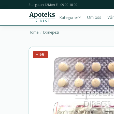
Storgatan 12
Mon-Fri 09:00-18:00
Apoteks
Om oss
Vår
Kategorier
DIRECT
Home
Donepezil
−10%