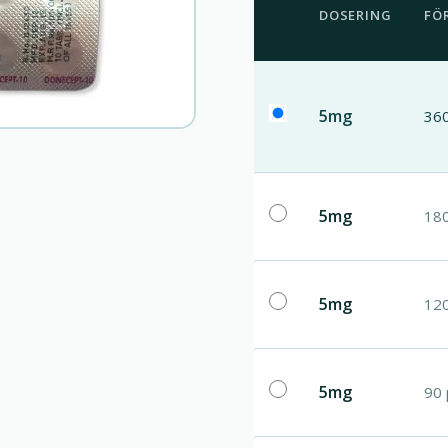
DOSERING
FÖ
5mg
360
5mg
180
5mg
120
5mg
90 