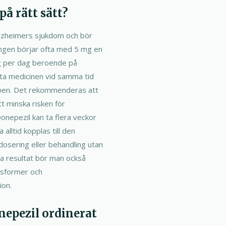
å rätt sätt?
Alzheimers sjukdom och bör
ringen börjar ofta med 5 mg en
ng per dag beroende på
t ta medicinen vid samma tid
oppen. Det rekommenderas att
tt minska risken för
Donepezil kan ta flera veckor
alltid kopplas till den
dosering eller behandling utan
iga resultat bör man också
gsformer och
ion.
nepezil ordinerat