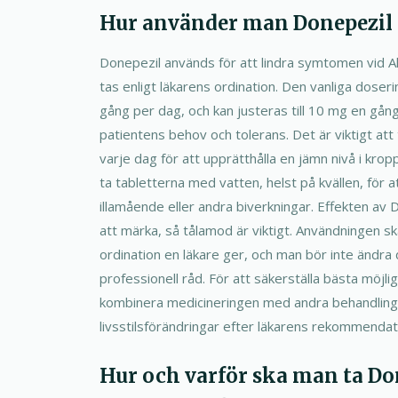
Hur använder man Donepezil p
Donepezil används för att lindra symtomen vid 
tas enligt läkarens ordination. Den vanliga dose
gång per dag, och kan justeras till 10 mg en gå
patientens behov och tolerans. Det är viktigt at
varje dag för att upprätthålla en jämn nivå i kr
ta tabletterna med vatten, helst på kvällen, för a
illamående eller andra biverkningar. Effekten av 
att märka, så tålamod är viktigt. Användningen ska 
ordination en läkare ger, och man bör inte ändra 
professionell råd. För att säkerställa bästa möjl
kombinera medicineringen med andra behandlin
livsstilsförändringar efter läkarens rekommendat
Hur och varför ska man ta Do