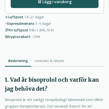
🛒 Lägg i varukorg
✈️
Luftpost
14–21
dagar
⚡
Expressleverans
5–9
dagar
🎁
Fri luftpost
från
1 896,16 kr
🔒
Kryptorabatt
−10%
Beskrivning
Leverans & returer
1. Vad är bisoprolol och varför kan
jag behöva det?
Bisoprolol är ett vanligt receptbelagt läkemedel som tillhör
gruppen betablockerare. Det används främst för att