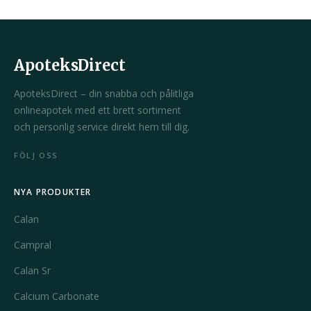
ApoteksDirect
ApoteksDirect – din snabba och pålitliga
onlineapotek med ett brett sortiment
och personlig service direkt hem till dig.
FÖLJ OSS
NYA PRODUKTER
Calan
Campral
Calan Sr
Calcium Carbonate