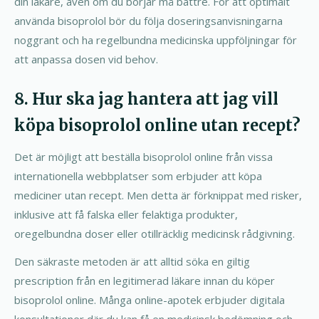
din läkare, även om du börjar må bättre. För att optimalt
använda bisoprolol bör du följa doseringsanvisningarna
noggrant och ha regelbundna medicinska uppföljningar för
att anpassa dosen vid behov.
8. Hur ska jag hantera att jag vill
köpa bisoprolol online utan recept?
Det är möjligt att beställa bisoprolol online från vissa
internationella webbplatser som erbjuder att köpa
mediciner utan recept. Men detta är förknippat med risker,
inklusive att få falska eller felaktiga produkter,
oregelbundna doser eller otillräcklig medicinsk rådgivning.
Den säkraste metoden är att alltid söka en giltig
prescription från en legitimerad läkare innan du köper
bisoprolol online. Många online-apotek erbjuder digitala
konsultationer där du kan få en medicinsk bedömning och