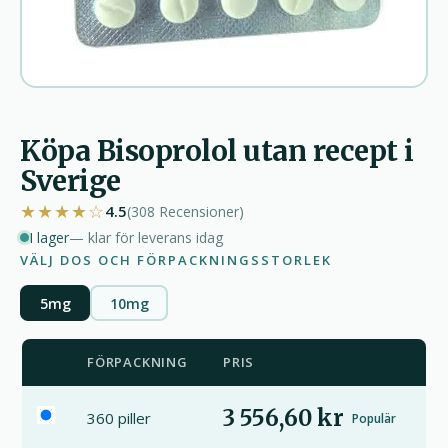
Köpa Bisoprolol utan recept i
Sverige
★★★★☆
4.5
(308
Recensioner
)
I lager
— klar för leverans idag
VÄLJ DOS OCH FÖRPACKNINGSSTORLEK
5mg
10mg
FÖRPACKNING
PRIS
3 556,60 kr
360 piller
Populär