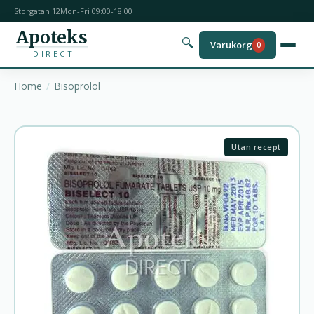
Storgatan 12
Mon-Fri 09:00-18:00
Apoteks
🔍
Varukorg
0
DIRECT
Home
Bisoprolol
Utan recept